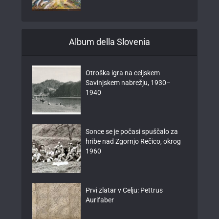
Album della Slovenia
Otroška igra na celjskem
Savinjskem nabrežju, 1930–
1940
Sonce se je počasi spuščalo za
hribe nad Zgornjo Rečico, okrog
1960
Prvi zlatar v Celju: Pettrus
Aurifaber