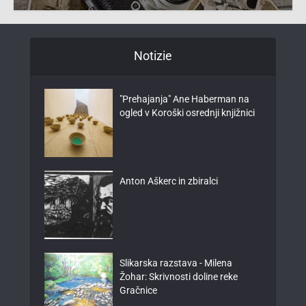
Notizie
"Prehajanja" Ane Haberman na
ogled v Koroški osrednji knjižnici
Anton Aškerc in zbiralci
Slikarska razstava - Milena
Žohar: Skrivnosti doline reke
Gračnice