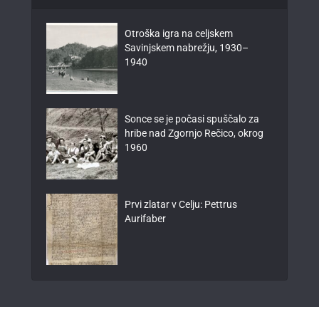
Otroška igra na celjskem
Savinjskem nabrežju, 1930–
1940
Sonce se je počasi spuščalo za
hribe nad Zgornjo Rečico, okrog
1960
Prvi zlatar v Celju: Pettrus
Aurifaber