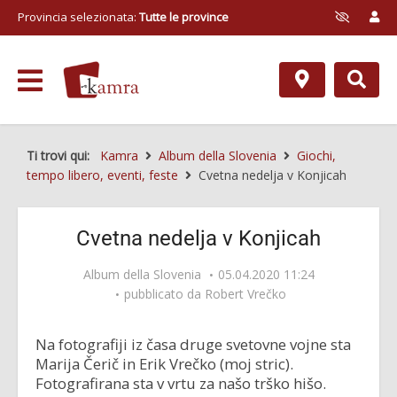
Provincia selezionata:
Tutte le province
Ti trovi qui:
Kamra
Album della Slovenia
Giochi,
tempo libero, eventi, feste
Cvetna nedelja v Konjicah
Cvetna nedelja v Konjicah
Album della Slovenia
05.04.2020 11:24
pubblicato da
Robert Vrečko
Na fotografiji iz časa druge svetovne vojne sta
Marija Čerič in Erik Vrečko (moj stric).
Fotografirana sta v vrtu za našo trško hišo.