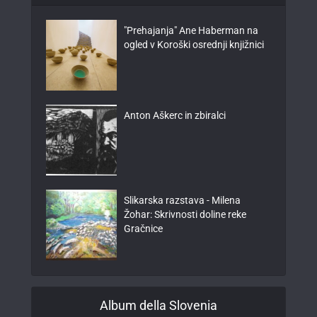
"Prehajanja" Ane Haberman na
ogled v Koroški osrednji knjižnici
Anton Aškerc in zbiralci
Slikarska razstava - Milena
Žohar: Skrivnosti doline reke
Gračnice
Album della Slovenia