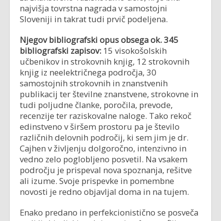
najvišja tovrstna nagrada v samostojni
Sloveniji in takrat tudi prvič podeljena.
Njegov bibliografski opus obsega ok. 345
bibliografski zapisov:
15 visokošolskih
učbenikov in strokovnih knjig, 12 strokovnih
knjig iz neelektričnega področja, 30
samostojnih strokovnih in znanstvenih
publikacij ter številne znanstvene, strokovne in
tudi poljudne članke, poročila, prevode,
recenzije ter raziskovalne naloge. Tako rekoč
edinstveno v širšem prostoru pa je število
različnih delovnih področij, ki sem jim je dr.
Cajhen v življenju dolgoročno, intenzivno in
vedno zelo poglobljeno posvetil. Na vsakem
področju je prispeval nova spoznanja, rešitve
ali izume. Svoje prispevke in pomembne
novosti je redno objavljal doma in na tujem.
Enako predano in perfekcionistično se posveča