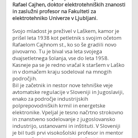
Rafael Cajhen, doktor elektrotehniških znanosti
in zaslužni profesor na Fakulteti za
elektrotehniko Univerze v Ljubljani.
Svojo mladost je preživel v Laškem, kamor je
prišel leta 1938 kot petletnik s svojim očetom
Rafaelom Cajhnom st., ko so še gradili novo
pivovarno. Tu je bival vsa leta svojega
dvajsetletnega šolanja, vse do leta 1958.
Kasneje pa se je redno vračal k staršem v Laško
in v domačem kraju sodeloval na mnogih
področjih.
Bil je začetnik in nestor nove tehniške veje
avtomatske regulacije v Sloveniji in Jugoslaviji,
enako za področje industrijskih
polprepovodniških krmil in energetske
elektronike. Vpeljal je tesno načrtno strokovno
in znanstveno sodelovanje z jugoslovansko
industrijo, ustanovami in inštituti. V Sloveniji
je bil tudi prvi visokošolski profesor in mentor