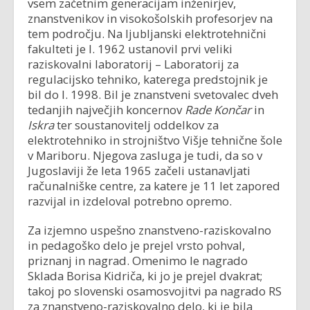
vsem začetnim generacijam inženirjev,
znanstvenikov in visokošolskih profesorjev na
tem področju. Na ljubljanski elektrotehnični
fakulteti je l. 1962 ustanovil prvi veliki
raziskovalni laboratorij – Laboratorij za
regulacijsko tehniko, katerega predstojnik je
bil do l. 1998. Bil je znanstveni svetovalec dveh
tedanjih največjih koncernov
Rade Končar
in
Iskra
ter soustanovitelj oddelkov za
elektrotehniko in strojništvo Višje tehnične šole
v Mariboru. Njegova zasluga je tudi, da so v
Jugoslaviji že leta 1965 začeli ustanavljati
računalniške centre, za katere je 11 let zapored
razvijal in izdeloval potrebno opremo.
Za izjemno uspešno znanstveno-raziskovalno
in pedagoško delo je prejel vrsto pohval,
priznanj in nagrad. Omenimo le nagrado
Sklada Borisa Kidriča, ki jo je prejel dvakrat;
takoj po slovenski osamosvojitvi pa nagrado RS
za znanstveno-raziskovalno delo, ki je bila