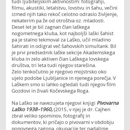
tudi ljubiteljskim aktivnostim: fotografiji,
filmu, akustiki, letalstvu, lovstvu in šahu, večini
izmed njih tako rekoč celotno odraslo življenje,
nekaterim pa že od otroštva oz. mladosti.
Deset let je bil zagnan član laškega
nogometnega kluba, kot najboljši laški šahist
pa je stalno tekmoval za Laško, učil mladino
šahirati in odigral več šahovskih simultank. Bil
je prvi predsednik laške sekcije Akademskega
kluba in zelo aktiven član Laškega lovskega
društva, tri leta tudi njegov starešina.
Zelo tenkočutno je njegovo mojstrsko oko
ujelo podobe Ljubljanice in njenega porečja. V
Laškem smo si lahko ogledali tudi njegov film
Gozdovi in živali Kočevskega Roga.
Na Laško se navezujeta njegovi knjigi
Pivovarna
Laško 1938–1960,
(2015, v njej je dr. Cajhen
zbral veliko spominov, fotografij in
dokumentov, ki pričajo o pivovarni v obdobju
ponovnega zagona, okupacije ter nadaljnje