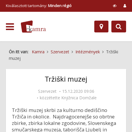
Kiválasztott tartomány:
Minden régió
Ön itt van:
Kamra
Szervezet
Intézmények
Tržiški
muzej
Tržiški muzej
Szervezet
15.12.2020 09:06
közzétette
Knjižnica Domžale
Tržiški muzej skrbi za kulturno dediščino
Tržiča in okolice. Najdragocenejše so obrtne
zbirke, zbirka lokalne zgodovine, Slovenskega
smučarskega muzeja, taborišča Ljubelj in