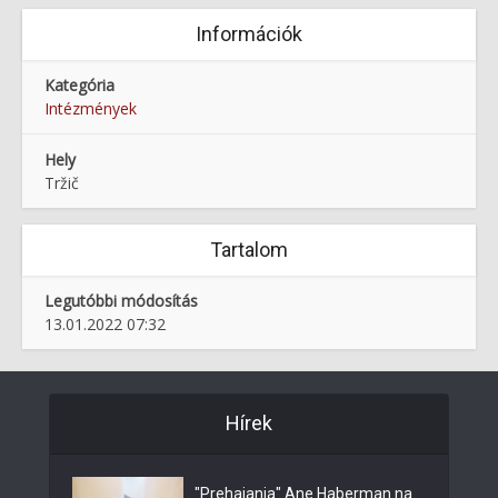
Információk
Kategória
Intézmények
Hely
Tržič
Tartalom
Legutóbbi módosítás
13.01.2022 07:32
Hírek
"Prehajanja" Ane Haberman na