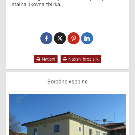
stalna likovna zbirka.
Natisni
Natisni brez slik
Sorodne vsebine