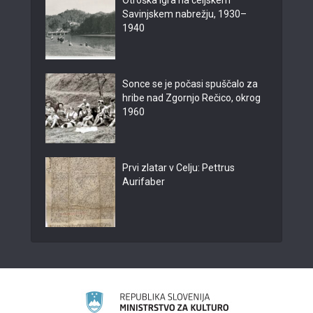
Otroška igra na celjskem
Savinjskem nabrežju, 1930–
1940
Sonce se je počasi spuščalo za
hribe nad Zgornjo Rečico, okrog
1960
Prvi zlatar v Celju: Pettrus
Aurifaber