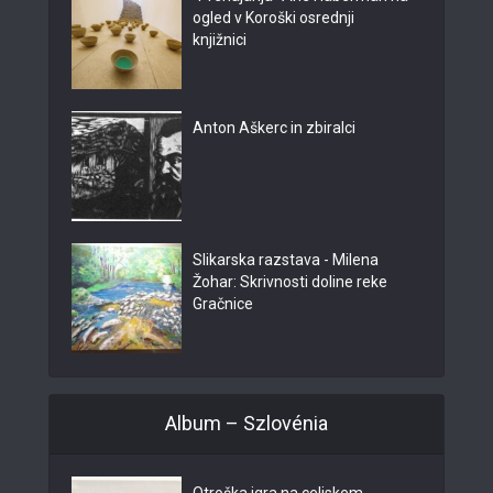
ogled v Koroški osrednji
knjižnici
Anton Aškerc in zbiralci
Slikarska razstava - Milena
Žohar: Skrivnosti doline reke
Gračnice
Album – Szlovénia