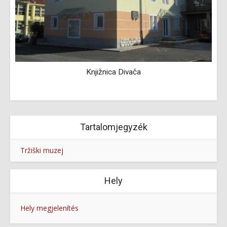
Knjižnica Divača
Tartalomjegyzék
Tržiški muzej
Hely
Hely megjelenítés