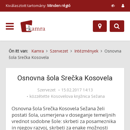
Kiválasztott tartomány:
Minden régió
Ön itt van:
Kamra
Szervezet
Intézmények
Osnovna
šola Srečka Kosovela
Osnovna šola Srečka Kosovela
Szervezet
15.02.2017 14:13
közzétette
Kosovelova knjižnica Sežana
Osnovna šola Srečka Kosovela Sežana želi
postati šola, usmerjena v doseganje temeljnih
vrednot sodobne šole: skrbeti za posameznika
in njegov razvoj, skrbeti za enake možnosti