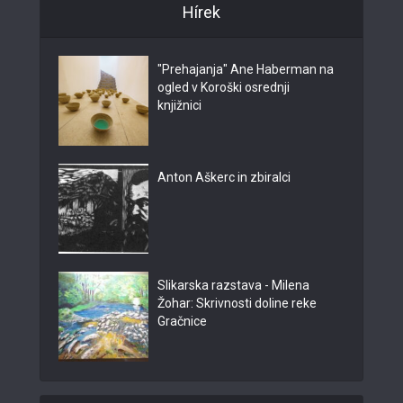
Hírek
"Prehajanja" Ane Haberman na
ogled v Koroški osrednji
knjižnici
Anton Aškerc in zbiralci
Slikarska razstava - Milena
Žohar: Skrivnosti doline reke
Gračnice