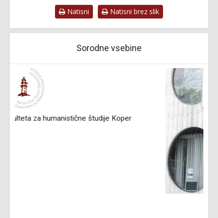
Natisni
Natisni brez slik
Sorodne vsebine
Knjižnica Toneta Seliškarja Trbovlje