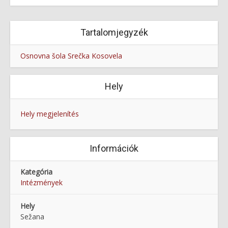
Tartalomjegyzék
Osnovna šola Srečka Kosovela
Hely
Hely megjelenítés
Információk
Kategória
Intézmények
Hely
Sežana