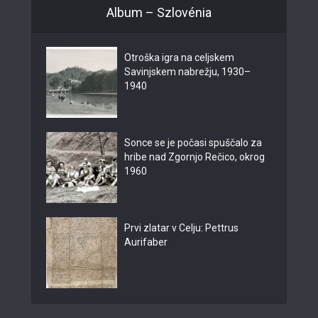
Album – Szlovénia
Otroška igra na celjskem
Savinjskem nabrežju, 1930–
1940
Sonce se je počasi spuščalo za
hribe nad Zgornjo Rečico, okrog
1960
Prvi zlatar v Celju: Pettrus
Aurifaber