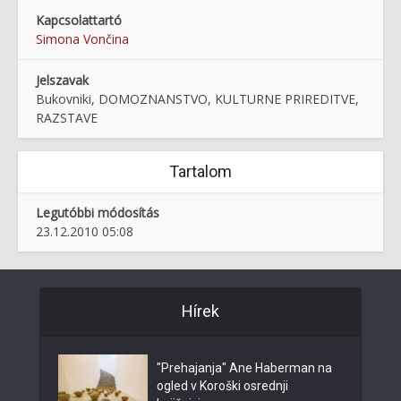
Kapcsolattartó
Simona Vončina
Jelszavak
Bukovniki, DOMOZNANSTVO, KULTURNE PRIREDITVE,
RAZSTAVE
Tartalom
Legutóbbi módosítás
23.12.2010 05:08
Hírek
"Prehajanja" Ane Haberman na
ogled v Koroški osrednji