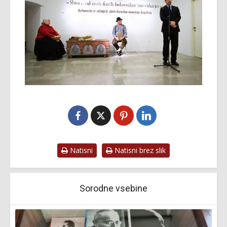
Natisni
Natisni brez slik
Sorodne vsebine