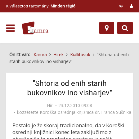
Kiválasztott tartomány:
Minden régió
Ön itt van:
Kamra
Hírek
Kiállítások
“Shtoria od enih
starih bukovnikov ino visharjev”
"Shtoria od enih starih
bukovnikov ino visharjev"
Hír
23.12.2010 09:08
közzétette
Koroška osrednja knjižnica dr. Franca Sušnika
Postalo je že skoraj tradicionalno, da v Koroški
osrednji knjižnici konec leta zaključimo z
obsežnejšo in pregledno razstavo iz naših