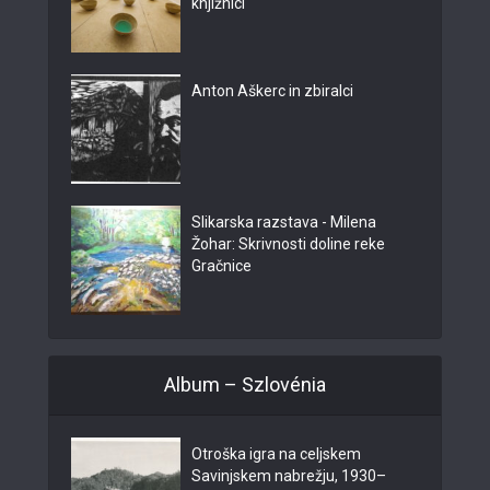
knjižnici
Anton Aškerc in zbiralci
Slikarska razstava - Milena
Žohar: Skrivnosti doline reke
Gračnice
Album – Szlovénia
Otroška igra na celjskem
Savinjskem nabrežju, 1930–