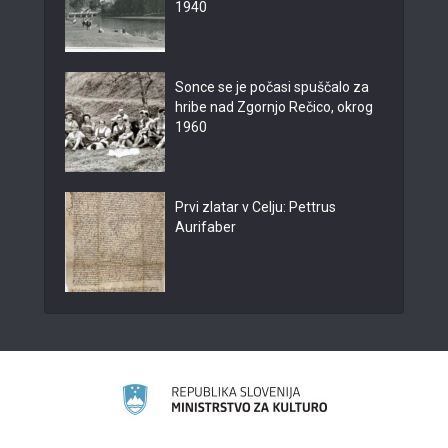
1940
Sonce se je počasi spuščalo za
hribe nad Zgornjo Rečico, okrog
1960
Prvi zlatar v Celju: Pettrus
Aurifaber