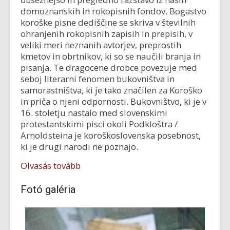
domoznanskih in rokopisnih fondov. Bogastvo
koroške pisne dediščine se skriva v številnih
ohranjenih rokopisnih zapisih in prepisih, v
veliki meri neznanih avtorjev, preprostih
kmetov in obrtnikov, ki so se naučili branja in
pisanja. Te dragocene drobce povezuje med
seboj literarni fenomen bukovništva in
samorastništva, ki je tako značilen za Koroško
in priča o njeni odpornosti. Bukovništvo, ki je v
16. stoletju nastalo med slovenskimi
protestantskimi pisci okoli Podkloštra /
Arnoldsteina je koroškoslovenska posebnost,
ki je drugi narodi ne poznajo.
Olvasás tovább
Fotó galéria