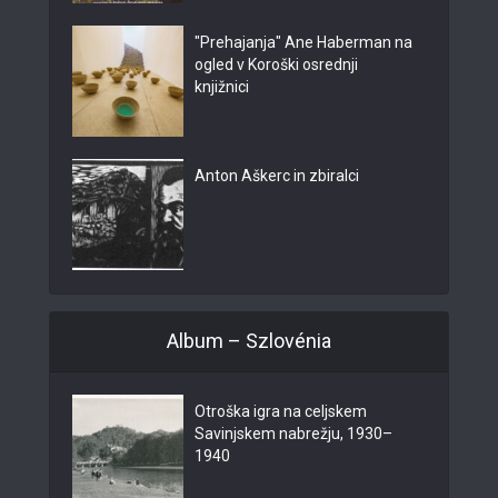
"Prehajanja" Ane Haberman na
ogled v Koroški osrednji
knjižnici
Anton Aškerc in zbiralci
Album – Szlovénia
Otroška igra na celjskem
Savinjskem nabrežju, 1930–
1940