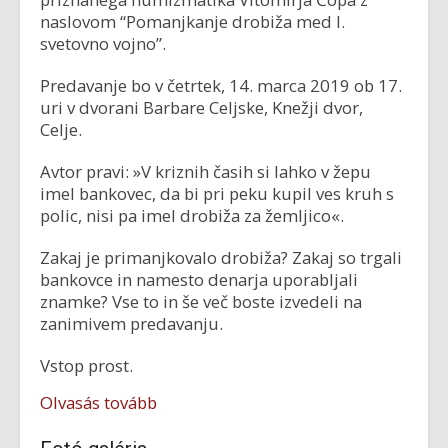
naslovom “Pomanjkanje drobiža med I.
svetovno vojno”.
Predavanje bo v četrtek, 14. marca 2019 ob 17.
uri v dvorani Barbare Celjske, Knežji dvor,
Celje.
Avtor pravi: »V kriznih časih si lahko v žepu
imel bankovec, da bi pri peku kupil ves kruh s
polic, nisi pa imel drobiža za žemljico«.
Zakaj je primanjkovalo drobiža? Zakaj so trgali
bankovce in namesto denarja uporabljali
znamke? Vse to in še več boste izvedeli na
zanimivem predavanju.
Vstop prost.
Olvasás tovább