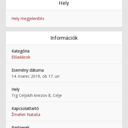
Hely
Hely megjelenítés
Információk
Kategória
Előadások
Esemény dátuma
14. marec 2019, ob 17. uri
Hely
Trg Celjskih knezov 8, Celje
Kapcsolattartó
Žmaher Nataša
Partnerek