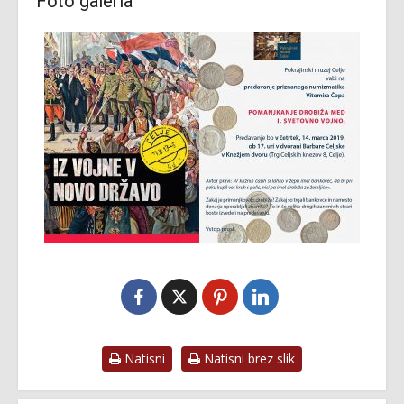
Fotó galéria
Natisni
Natisni brez slik