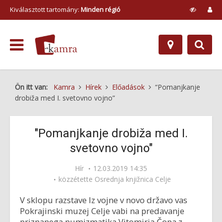
Kiválasztott tartomány:
Minden régió
Ön itt van:
Kamra
Hírek
Előadások
“Pomanjkanje
drobiža med I. svetovno vojno”
"Pomanjkanje drobiža med I.
svetovno vojno"
Hír
12.03.2019 14:35
közzétette
Osrednja knjižnica Celje
V sklopu razstave Iz vojne v novo državo vas
Pokrajinski muzej Celje vabi na predavanje
priznanega numizmatika Vitomirja Čopa z