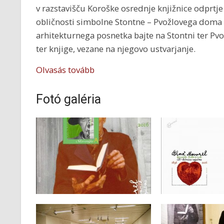
v razstavišču Koroške osrednje knjižnice odprtje 
obličnosti simbolne Stontne – Pvožlovega doma – p
arhitekturnega posnetka bajte na Stontni ter Pvo
ter knjige, vezane na njegovo ustvarjanje.
Olvasás tovább
Fotó galéria