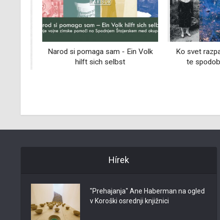
Narod si pomaga sam - Ein Volk
Ko svet razpada,
hilft sich selbst
te spodobne f
va:
32)
Hírek
"Prehajanja" Ane Haberman na ogled
v Koroški osrednji knjižnici