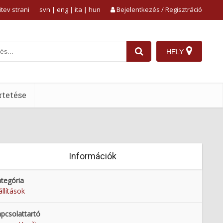
tev strani
svn
|
eng
|
ita
|
hun
Bejelentkezés / Regisztráció
HELY
tetése
Információk
tegória
állítások
pcsolattartó