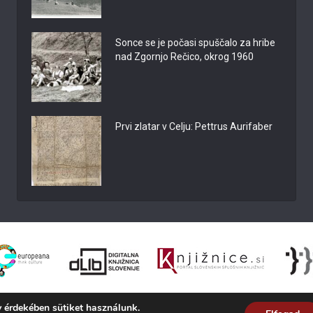
Sonce se je počasi spuščalo za hribe
nad Zgornjo Rečico, okrog 1960
Prvi zlatar v Celju: Pettrus Aurifaber
 érdekében sütiket használunk.