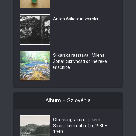
Anton Aškerc in zbiralci
Slikarska razstava - Milena
Žohar: Skrivnosti doline reke
Gračnice
Album – Szlovénia
Otroška igra na celjskem
Savinjskem nabrežju, 1930–
1940