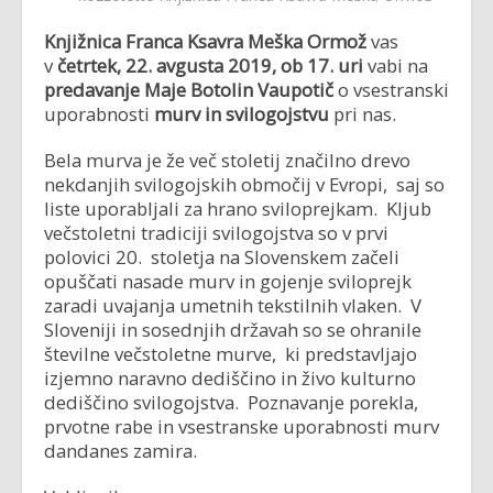
Knjižnica Franca Ksavra Meška Ormož
vas
v
četrtek, 22. avgusta 2019, ob 17. uri
vabi na
predavanje Maje Botolin Vaupotič
o vsestranski
uporabnosti
murv in svilogojstvu
pri nas.
Bela murva je že več stoletij značilno drevo
nekdanjih svilogojskih območij v Evropi, saj so
liste uporabljali za hrano sviloprejkam. Kljub
večstoletni tradiciji svilogojstva so v prvi
polovici 20. stoletja na Slovenskem začeli
opuščati nasade murv in gojenje sviloprejk
zaradi uvajanja umetnih tekstilnih vlaken. V
Sloveniji in sosednjih državah so se ohranile
številne večstoletne murve, ki predstavljajo
izjemno naravno dediščino in živo kulturno
dediščino svilogojstva. Poznavanje porekla,
prvotne rabe in vsestranske uporabnosti murv
dandanes zamira.