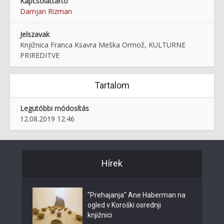
Kapcsolattartó
Damjan Rizman
Jelszavak
Knjižnica Franca Ksavra Meška Ormož, KULTURNE
PRIREDITVE
Tartalom
Legutóbbi módosítás
12.08.2019 12:46
Hírek
"Prehajanja" Ane Haberman na
ogled v Koroški osrednji
knjižnici