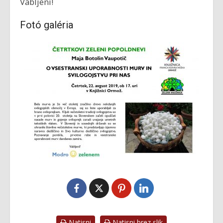
Vabljeni!
Fotó galéria
Natisni
Natisni brez slik