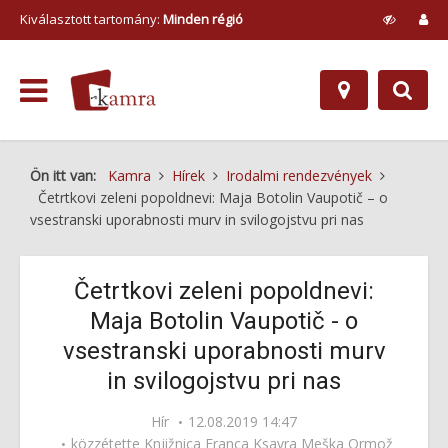
Kiválasztott tartomány:
Minden régió
Ön itt van:
Kamra
Hírek
Irodalmi rendezvények
Četrtkovi zeleni popoldnevi: Maja Botolin Vaupotič – o
vsestranski uporabnosti murv in svilogojstvu pri nas
Četrtkovi zeleni popoldnevi:
Maja Botolin Vaupotič - o
vsestranski uporabnosti murv
in svilogojstvu pri nas
Hír
12.08.2019 14:47
közzétette
Knjižnica Franca Ksavra Meška Ormož