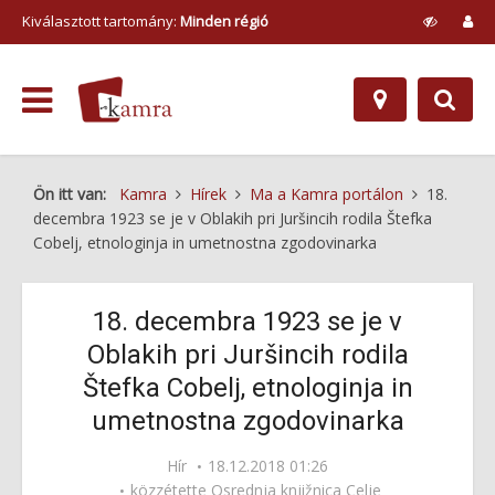
Kiválasztott tartomány:
Minden régió
Ön itt van:
Kamra
Hírek
Ma a Kamra portálon
18.
decembra 1923 se je v Oblakih pri Juršincih rodila Štefka
Cobelj, etnologinja in umetnostna zgodovinarka
18. decembra 1923 se je v
Oblakih pri Juršincih rodila
Štefka Cobelj, etnologinja in
umetnostna zgodovinarka
Hír
18.12.2018 01:26
közzétette
Osrednja knjižnica Celje