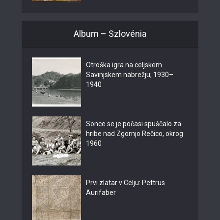
Album – Szlovénia
Otroška igra na celjskem
Savinjskem nabrežju, 1930–
1940
Sonce se je počasi spuščalo za
hribe nad Zgornjo Rečico, okrog
1960
Prvi zlatar v Celju: Pettrus
Aurifaber