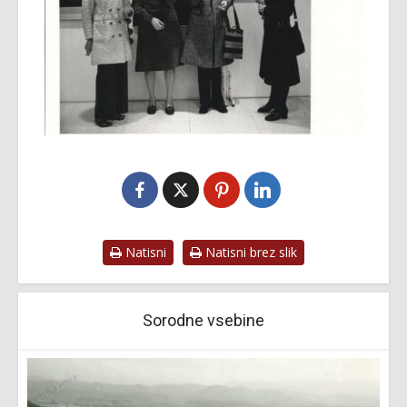
Natisni
Natisni brez slik
Sorodne vsebine