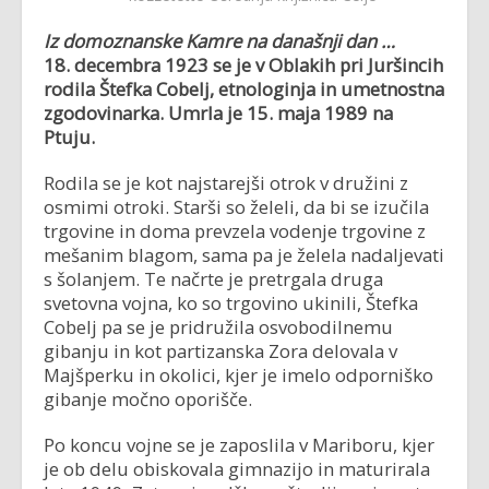
Iz domoznanske Kamre na današnji dan …
18. decembra 1923 se je v Oblakih pri Juršincih
rodila Štefka Cobelj, etnologinja in umetnostna
zgodovinarka. Umrla je 15. maja 1989 na
Ptuju.
Rodila se je kot najstarejši otrok v družini z
osmimi otroki. Starši so želeli, da bi se izučila
trgovine in doma prevzela vodenje trgovine z
mešanim blagom, sama pa je želela nadaljevati
s šolanjem. Te načrte je pretrgala druga
svetovna vojna, ko so trgovino ukinili, Štefka
Cobelj pa se je pridružila osvobodilnemu
gibanju in kot partizanska Zora delovala v
Majšperku in okolici, kjer je imelo odporniško
gibanje močno oporišče.
Po koncu vojne se je zaposlila v Mariboru, kjer
je ob delu obiskovala gimnazijo in maturirala