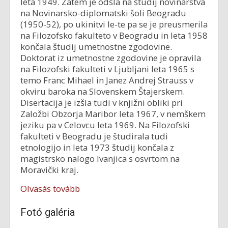
leta 1949. Zatem je odšla na študij novinarstva
na Novinarsko-diplomatski šoli Beogradu
(1950-52), po ukinitvi le-te pa se je preusmerila
na Filozofsko fakulteto v Beogradu in leta 1958
končala študij umetnostne zgodovine.
Doktorat iz umetnostne zgodovine je opravila
na Filozofski fakulteti v Ljubljani leta 1965 s
temo Franc Mihael in Janez Andrej Strauss v
okviru baroka na Slovenskem Štajerskem.
Disertacija je izšla tudi v knjižni obliki pri
Založbi Obzorja Maribor leta 1967, v nemškem
jeziku pa v Celovcu leta 1969. Na Filozofski
fakulteti v Beogradu je študirala tudi
etnologijo in leta 1973 študij končala z
magistrsko nalogo Ivanjica s osvrtom na
Moravički kraj.
Olvasás tovább
Fotó galéria