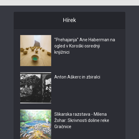
Hírek
"Prehajanja" Ane Haberman na
ogled v Koroški osrednji
knjižnici
Anton Aškerc in zbiralci
Slikarska razstava - Milena
Žohar: Skrivnosti doline reke
Gračnice