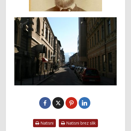
Natisni
Natisni brez slik