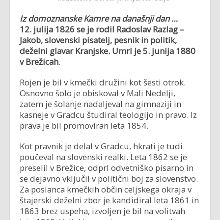
Iz domoznanske Kamre na današnji dan …
12. julija 1826 se je rodil
Radoslav Razlag –
Jakob, slovenski pisatelj, pesnik in politik,
deželni glavar Kranjske. Umrl je
5. junija 1880
v Brežicah
.
Rojen je bil v kmečki družini kot šesti otrok.
Osnovno šolo je obiskoval v Mali Nedelji,
zatem je šolanje nadaljeval na gimnaziji in
kasneje v Gradcu študiral teologijo in pravo. Iz
prava je bil promoviran leta 1854.
Kot pravnik je delal v Gradcu, hkrati je tudi
poučeval na slovenski realki. Leta 1862 se je
preselil v Brežice, odprl odvetniško pisarno in
se dejavno vključil v politični boj za slovenstvo.
Za poslanca kmečkih občin celjskega okraja v
štajerski deželni zbor je kandidiral leta 1861 in
1863 brez uspeha, izvoljen je bil na volitvah