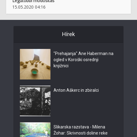
Legutóbbi módosítás
15.05.2020 04:16
Hírek
"Prehajanja" Ane Haberman na
ogled v Koroški osrednji
knjižnici
Anton Aškerc in zbiralci
Slikarska razstava - Milena
Žohar: Skrivnosti doline reke