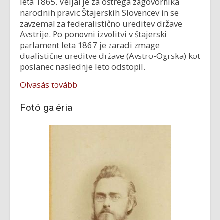
leta 1865. Veljal je za ostrega zagovornika
narodnih pravic Štajerskih Slovencev in se
zavzemal za federalistično ureditev države
Avstrije. Po ponovni izvolitvi v štajerski
parlament leta 1867 je zaradi zmage
dualistične ureditve države (Avstro-Ogrska) kot
poslanec naslednje leto odstopil.
Olvasás tovább
Fotó galéria