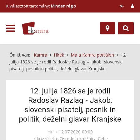
Kiválasztott tartomány:
Minden régió
Ön itt van:
Kamra
Hírek
Ma a Kamra portálon
12.
julija 1826 se je rodil Radoslav Razlag – Jakob, slovenski
pisatelj, pesnik in politik, deželni glavar Kranjske
12. julija 1826 se je rodil
Radoslav Razlag - Jakob,
slovenski pisatelj, pesnik in
politik, deželni glavar Kranjske
Hír
12.07.2020 00:00
közzétette
Osrednja knjižnica Celje