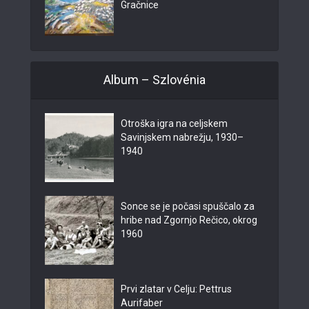
Gračnice
Album – Szlovénia
Otroška igra na celjskem
Savinjskem nabrežju, 1930–
1940
Sonce se je počasi spuščalo za
hribe nad Zgornjo Rečico, okrog
1960
Prvi zlatar v Celju: Pettrus
Aurifaber