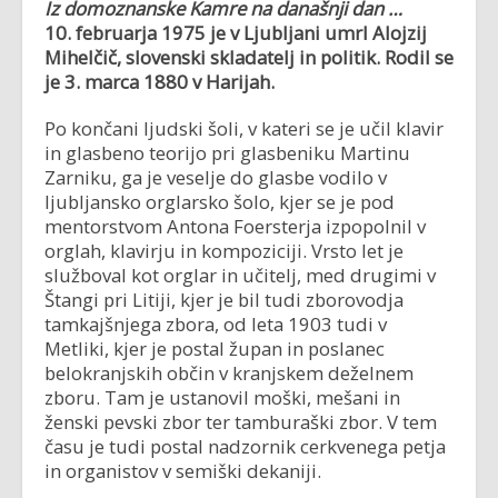
Iz domoznanske Kamre na današnji dan …
10. februarja 1975 je v Ljubljani umrl
Alojzij
Mihelčič, slovenski skladatelj in politik
. Rodil se
je
3. marca 1880 v Harijah.
Po končani ljudski šoli, v kateri se je učil klavir
in glasbeno teorijo pri glasbeniku Martinu
Zarniku, ga je veselje do glasbe vodilo v
ljubljansko orglarsko šolo, kjer se je pod
mentorstvom Antona Foersterja izpopolnil v
orglah, klavirju in kompoziciji. Vrsto let je
služboval kot orglar in učitelj, med drugimi v
Štangi pri Litiji, kjer je bil tudi zborovodja
tamkajšnjega zbora, od leta 1903 tudi v
Metliki, kjer je postal župan in poslanec
belokranjskih občin v kranjskem deželnem
zboru. Tam je ustanovil moški, mešani in
ženski pevski zbor ter tamburaški zbor. V tem
času je tudi postal nadzornik cerkvenega petja
in organistov v semiški dekaniji.