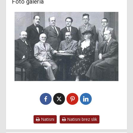
Fotó galéria
Natisni
Natisni brez slik