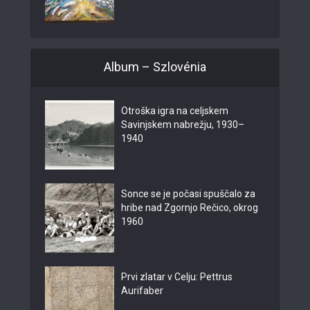
Album – Szlovénia
Otroška igra na celjskem
Savinjskem nabrežju, 1930–
1940
Sonce se je počasi spuščalo za
hribe nad Zgornjo Rečico, okrog
1960
Prvi zlatar v Celju: Pettrus
Aurifaber