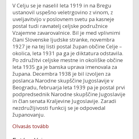
V Celju se je naselil leta 1919 in na Bregu
ustanovil uspešno veletrgovino z vinom, z
uveljavitvijo v poslovnem svetu pa kasneje
postal tudi ravnatelj celjske podružnice
Vzajemne zavarovalnice. Bil je med vplivnimi
člani Slovenske ljudske stranke, novembra
1927 je na tej listi postal župan občine Celje –
okolica, leta 1931 pa ga je diktatura odstavila.
Po združitvi celjske mestne in okoliške občine
leta 1935 ga je banska uprava imenovala za
župana. Decembra 1938 je bil izvoljen za
poslanca Narodne skupščine Jugoslavije v
Beogradu, februarja leta 1939 pa je postal prvi
podpredsednik Narodne skupščine Jugoslavije
in član senata Kraljevine Jugoslavije. Zaradi
nezdružljivosti funkcij se je odpovedal
županovanju.
Olvasás tovább