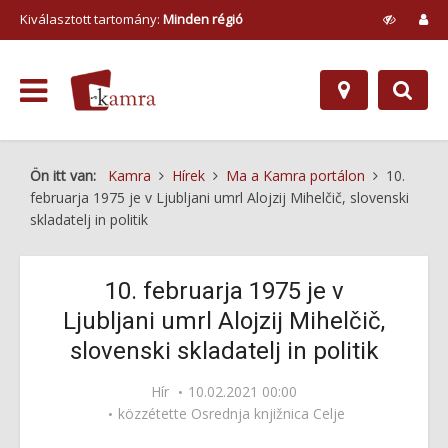
Kiválasztott tartomány:
Minden régió
Ön itt van:
Kamra
Hírek
Ma a Kamra portálon
10.
februarja 1975 je v Ljubljani umrl Alojzij Mihelčič, slovenski
skladatelj in politik
10. februarja 1975 je v
Ljubljani umrl Alojzij Mihelčič,
slovenski skladatelj in politik
Hír
10.02.2021 00:00
közzétette
Osrednja knjižnica Celje