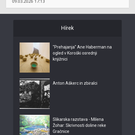
09.03.2026 17:13
Hírek
"Prehajanja" Ane Haberman na
ogled v Koroški osrednji
knjižnici
Anton Aškerc in zbiralci
Slikarska razstava - Milena
Žohar: Skrivnosti doline reke
Gračnice