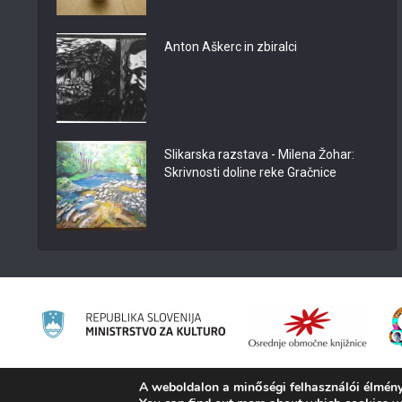
Anton Aškerc in zbiralci
Slikarska razstava - Milena Žohar:
Skrivnosti doline reke Gračnice
A weboldalon a minőségi felhasználói élmény
2008 - 2026 ©
KAMRA
, Production: TrueCAD d.o.o.