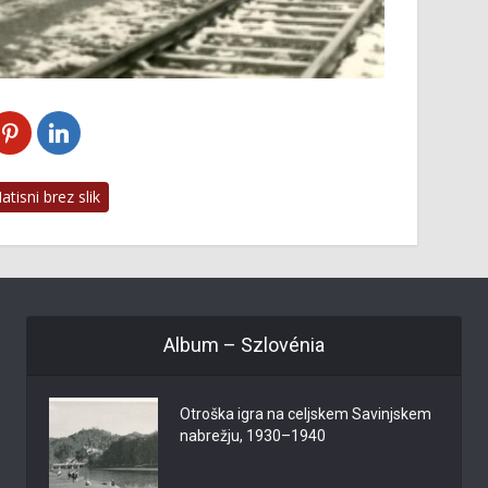
tisni brez slik
Album – Szlovénia
Otroška igra na celjskem Savinjskem
nabrežju, 1930–1940