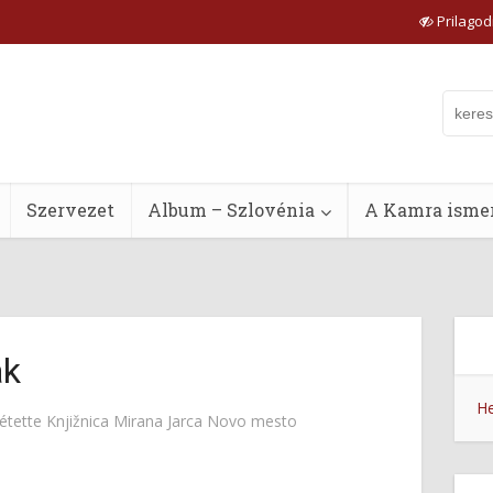
Prilagodi
Szervezet
Album – Szlovénia
A Kamra ismer
ak
He
étette
Knjižnica Mirana Jarca Novo mesto