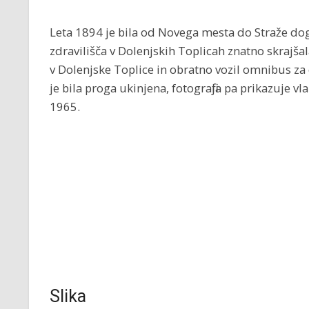
Leta 1894 je bila od Novega mesta do Straže dog
zdravilišča v Dolenjskih Toplicah znatno skrajšala
v Dolenjske Toplice in obratno vozil omnibus za en
je bila proga ukinjena, fotografija pa prikazuje v
1965.
Slika