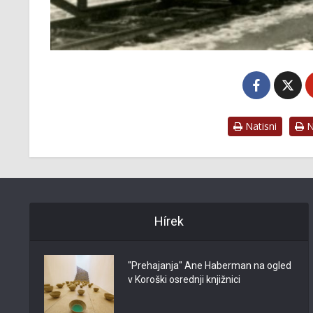
Natisni
Na
Hírek
"Prehajanja" Ane Haberman na ogled
v Koroški osrednji knjižnici