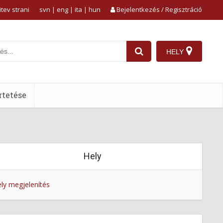
tev strani
svn
|
eng
|
ita
|
hun
Bejelentkezés / Regisztráció
HELY
tetése
Hely
ly megjelenítés