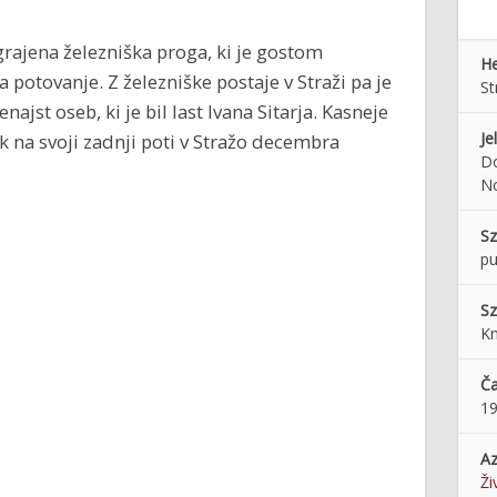
rajena železniška proga, ki je gostom
He
 potovanje. Z železniške postaje v Straži pa je
St
ajst oseb, ki je bil last Ivana Sitarja. Kasneje
Je
lak na svoji zadnji poti v Stražo decembra
Do
N
Sz
pu
Sz
Kn
Ča
1
Az
Ži