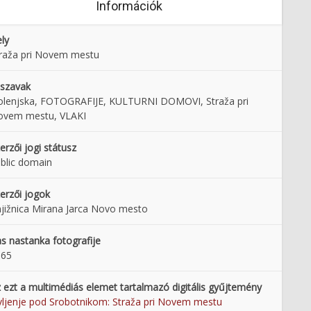
Információk
ly
raža pri Novem mestu
lszavak
lenjska, FOTOGRAFIJE, KULTURNI DOMOVI, Straža pri
ovem mestu, VLAKI
erzői jogi státusz
blic domain
erzői jogok
jižnica Mirana Jarca Novo mesto
s nastanka fotografije
965
 ezt a multimédiás elemet tartalmazó digitális gyűjtemény
vljenje pod Srobotnikom: Straža pri Novem mestu