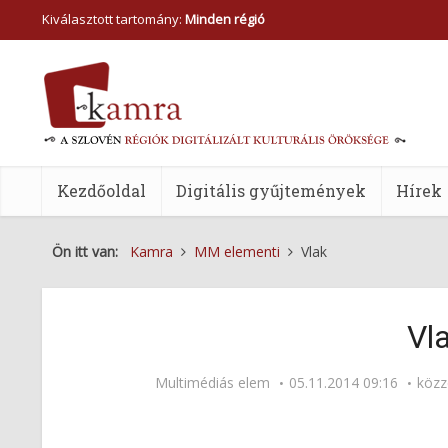
Kiválasztott tartomány:
Minden régió
Kezdőoldal
Digitális gyűjtemények
Hírek
Ön itt van:
Kamra
MM elementi
Vlak
Vl
Multimédiás elem
05.11.2014 09:16
közz