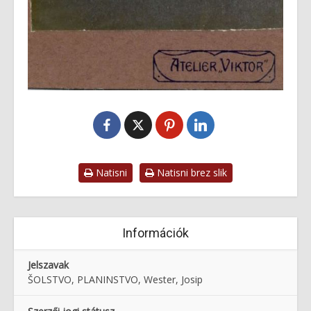
Natisni
Natisni brez slik
Információk
Jelszavak
ŠOLSTVO, PLANINSTVO, Wester, Josip