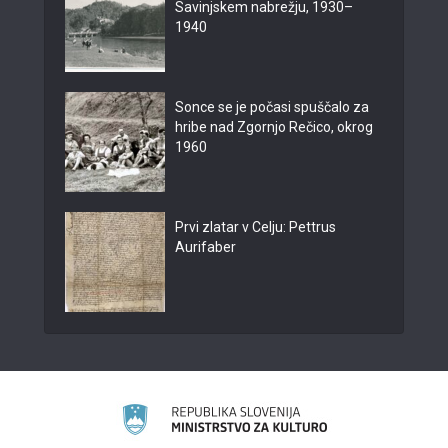
Savinjskem nabrežju, 1930–
1940
Sonce se je počasi spuščalo za
hribe nad Zgornjo Rečico, okrog
1960
Prvi zlatar v Celju: Pettrus
Aurifaber