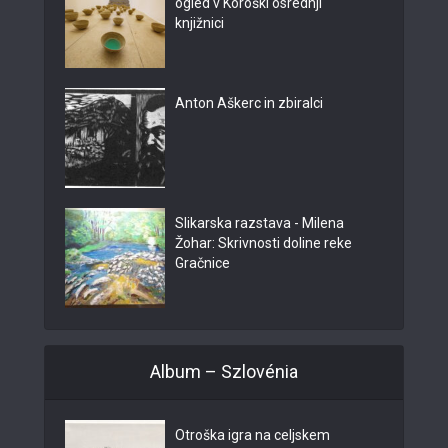
ogled v Koroški osrednji
knjižnici
Anton Aškerc in zbiralci
Slikarska razstava - Milena
Žohar: Skrivnosti doline reke
Gračnice
Album – Szlovénia
Otroška igra na celjskem