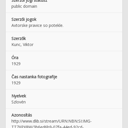
Szerzői jogi státusz
public domain
Szerzői jogok
Avtorske pravice so potekle.
Szerzők
Kunc, Viktor
Óra
1929
Čas nastanka fotografije
1929
Nyelvek
Szlovén
Azonosítás
http://www.dlib.si/stream/URN:NBN:SI:IMG-
TT7XPX8W/3b6ed6b9-07fa-44ed-92cd-