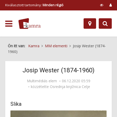
Kiválasztott tartomány:
Minden régió
Ön itt van:
Kamra
MM elementi
Josip Wester (1874-
1960)
Josip Wester (1874-1960)
Multimédiás elem
06.12.2020 05:59
közzétette
Osrednja knjižnica Celje
Slika