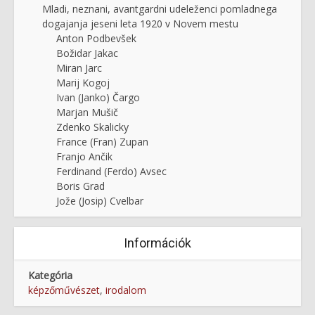
Mladi, neznani, avantgardni udeleženci pomladnega
dogajanja jeseni leta 1920 v Novem mestu
Anton Podbevšek
Božidar Jakac
Miran Jarc
Marij Kogoj
Ivan (Janko) Čargo
Marjan Mušič
Zdenko Skalicky
France (Fran) Zupan
Franjo Ančik
Ferdinand (Ferdo) Avsec
Boris Grad
Jože (Josip) Cvelbar
Információk
Kategória
képzőművészet
,
irodalom