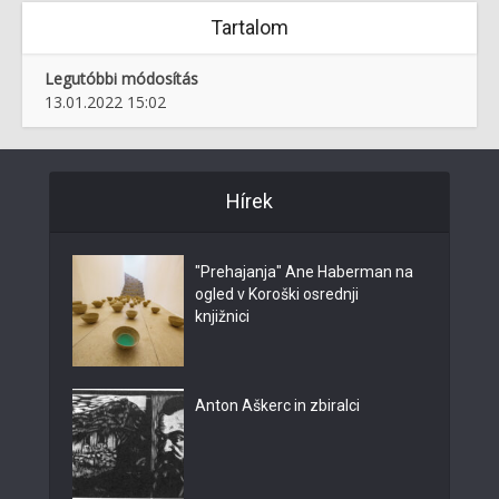
Tartalom
Legutóbbi módosítás
13.01.2022 15:02
Hírek
"Prehajanja" Ane Haberman na
ogled v Koroški osrednji
knjižnici
Anton Aškerc in zbiralci