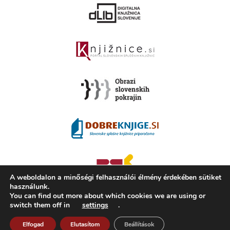
A weboldalon a minőségi felhasználói élmény érdekében sütiket
használunk.
You can find out more about which cookies we are using or
switch them off in
settings
.
2008 - 2026 ©
KAMRA
, Production: TrueCAD d.o.o.
Elfogad
Elutasítom
Beállítások
A Kamra ismertetése
Használati feltételek
ISSN 2350-5559