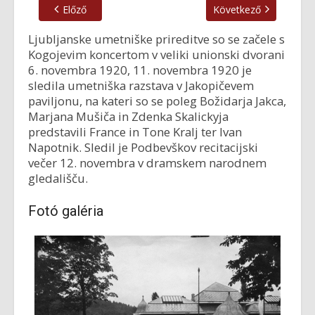
Előző
Következő
Ljubljanske umetniške prireditve so se začele s
Kogojevim koncertom v veliki unionski dvorani
6. novembra 1920, 11. novembra 1920 je
sledila umetniška razstava v Jakopičevem
paviljonu, na kateri so se poleg Božidarja Jakca,
Marjana Mušiča in Zdenka Skalickyja
predstavili France in Tone Kralj ter Ivan
Napotnik. Sledil je Podbevškov recitacijski
večer 12. novembra v dramskem narodnem
gledališču.
Fotó galéria