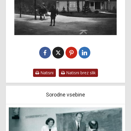
Natisni
Natisni brez slik
Sorodne vsebine