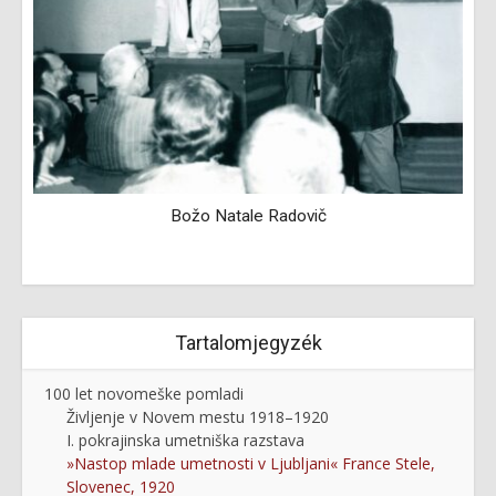
Božo Natale Radovič
Tartalomjegyzék
100 let novomeške pomladi
Življenje v Novem mestu 1918–1920
I. pokrajinska umetniška razstava
»Nastop mlade umetnosti v Ljubljani« France Stele,
Slovenec, 1920