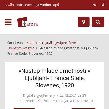
Kiválasztott tartomány:
Minden régió
Ön itt van:
Kamra
Digitális gyűjtemények
képzőművészet
»Nastop mlade umetnosti v Ljubljani«
France Stele, Slovenec, 1920
»Nastop mlade umetnosti v
Ljubljani« France Stele,
Slovenec, 1920
Digitális gyűjtemény
22.12.2021 09:28
közzétette
Knjižnica Mirana Jarca Novo mesto