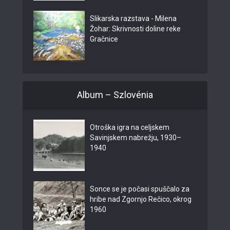
Slikarska razstava - Milena
Žohar: Skrivnosti doline reke
Gračnice
Album – Szlovénia
Otroška igra na celjskem
Savinjskem nabrežju, 1930–
1940
Sonce se je počasi spuščalo za
hribe nad Zgornjo Rečico, okrog
1960