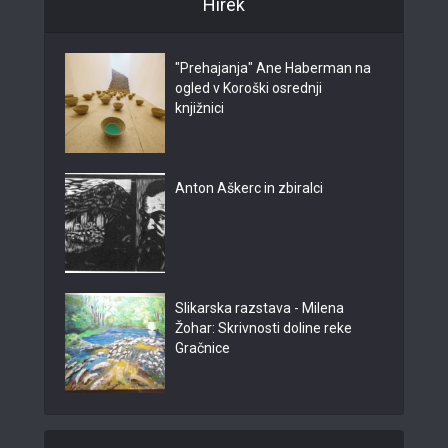
Hírek
"Prehajanja" Ane Haberman na
ogled v Koroški osrednji
knjižnici
Anton Aškerc in zbiralci
Slikarska razstava - Milena
Žohar: Skrivnosti doline reke
Gračnice