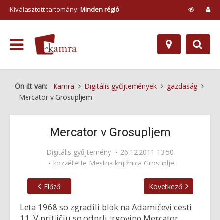
Kiválasztott tartomány:
Minden régió
Ön itt van:
Kamra
Digitális gyűjtemények
gazdaság
Mercator v Grosupljem
Mercator v Grosupljem
Digitális gyűjtemény
26.12.2011 13:50
közzétette
Mestna knjižnica Grosuplje
Előző
Következő
Leta 1968 so zgradili blok na Adamičevi cesti
11. V pritličju so odprli trgovino Mercator,