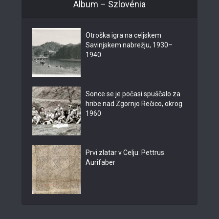
Album – Szlovénia
Otroška igra na celjskem
Savinjskem nabrežju, 1930–
1940
Sonce se je počasi spuščalo za
hribe nad Zgornjo Rečico, okrog
1960
Prvi zlatar v Celju: Pettrus
Aurifaber