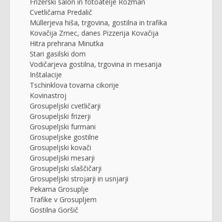
Frizerski salon in fotoatelje Rozman
Cvetličarna Predalič
Müllerjeva hiša, trgovina, gostilna in trafika
Kovačija Zrnec, danes Pizzerija Kovačija
Hitra prehrana Minutka
Stari gasilski dom
Vodičarjeva gostilna, trgovina in mesarija
Inštalacije
Tschinklova tovarna cikorije
Kovinastroj
Grosupeljski cvetličarji
Grosupeljski frizerji
Grosupeljski furmani
Grosupeljske gostilne
Grosupeljski kovači
Grosupeljski mesarji
Grosupeljski slaščičarji
Grosupeljski strojarji in usnjarji
Pekarna Grosuplje
Trafike v Grosupljem
Gostilna Goršič