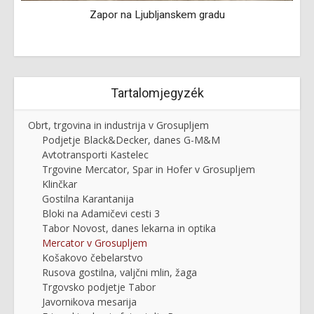
Foto Vilar Logatec
Tartalomjegyzék
Obrt, trgovina in industrija v Grosupljem
Podjetje Black&Decker, danes G-M&M
Avtotransporti Kastelec
Trgovine Mercator, Spar in Hofer v Grosupljem
Klinčkar
Gostilna Karantanija
Bloki na Adamičevi cesti 3
Tabor Novost, danes lekarna in optika
Mercator v Grosupljem
Košakovo čebelarstvo
Rusova gostilna, valjčni mlin, žaga
Trgovsko podjetje Tabor
Javornikova mesarija