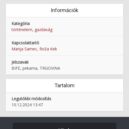
Információk
Kategória
történelem
,
gazdaság
Kapcsolattartó
Marija Samec
,
Roža Kek
Jelszavak
BIFE, pekarna, TRGOVINA
Tartalom
Legutóbbi módosítás
10.12.2024 13:47