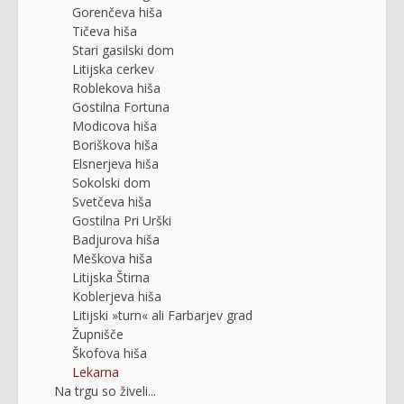
Gorenčeva hiša
Tičeva hiša
Stari gasilski dom
Litijska cerkev
Roblekova hiša
Gostilna Fortuna
Modicova hiša
Boriškova hiša
Elsnerjeva hiša
Sokolski dom
Svetčeva hiša
Gostilna Pri Urški
Badjurova hiša
Meškova hiša
Litijska Štirna
Koblerjeva hiša
Litijski »turn« ali Farbarjev grad
Župnišče
Škofova hiša
Lekarna
Na trgu so živeli...