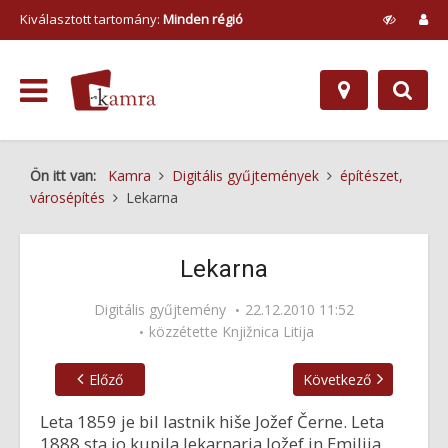
Kiválasztott tartomány:
Minden régió
Ön itt van:
Kamra
Digitális gyűjtemények
építészet,
városépítés
Lekarna
Lekarna
Digitális gyűjtemény
22.12.2010 11:52
közzétette
Knjižnica Litija
Előző
Következő
Leta 1859 je bil lastnik hiše Jožef Černe. Leta
1888 sta jo kupila lekarnarja Jožef in Emilija