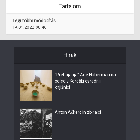
Tartalom
Legutóbbi módosítás
14.01.2022 08:46
Hírek
"Prehajanja" Ane Haberman na
ogled v Koroški osrednji
knjižnici
Anton Aškerc in zbiralci