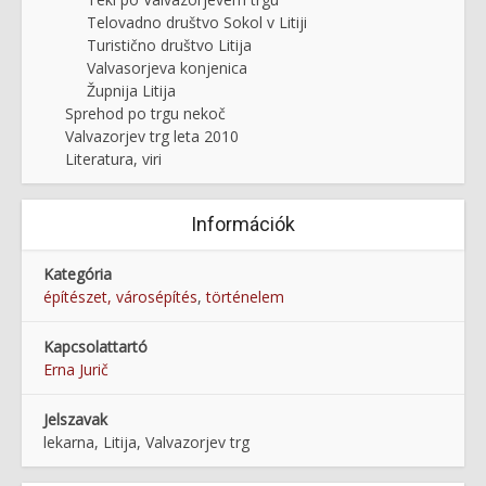
Telovadno društvo Sokol v Litiji
Turistično društvo Litija
Valvasorjeva konjenica
Župnija Litija
Sprehod po trgu nekoč
Valvazorjev trg leta 2010
Literatura, viri
Információk
Kategória
építészet, városépítés
,
történelem
Kapcsolattartó
Erna Jurič
Jelszavak
lekarna, Litija, Valvazorjev trg