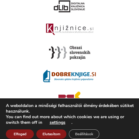
A weboldalon a minőségi felhasználói élmény érdekében sütiket
használunk.
You can find out more about which cookies we are using or
switch them off in
settings
.
2008 - 2026 ©
KAMRA
, Production: TrueCAD d.o.o.
Elfogad
Elutasítom
Beállítások
A Kamra ismertetése
Használati feltételek
ISSN 2350-5559