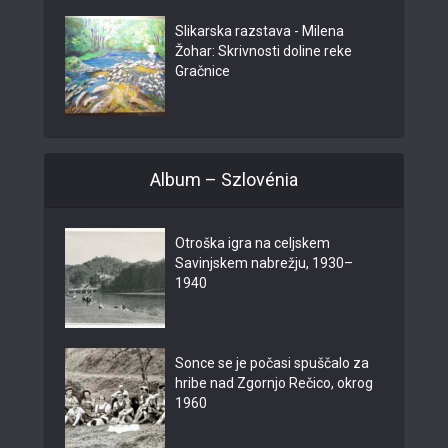
Slikarska razstava - Milena
Žohar: Skrivnosti doline reke
Gračnice
Album – Szlovénia
Otroška igra na celjskem
Savinjskem nabrežju, 1930–
1940
Sonce se je počasi spuščalo za
hribe nad Zgornjo Rečico, okrog
1960