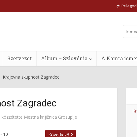
Prilagodi
Szervezet
Album – Szlovénia
A Kamra ismer
Krajevna skupnost Zagradec
nost Zagradec
Kr
közzétette
Mestna knjižnica Grosuplje
-
10
Következő