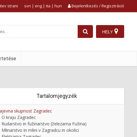
tev strani
svn
|
eng
|
ita
|
hun
Bejelentkezés / Regisztráció
HELY
tetése
Tartalomjegyzék
ajevna skupnost Zagradec
O kraju Zagradec
Rudarstvo in fužinarstvo (železarna Fužina)
Mlinarstvo in mlini v Zagradcu in okolici
Elektrarna Zagradec