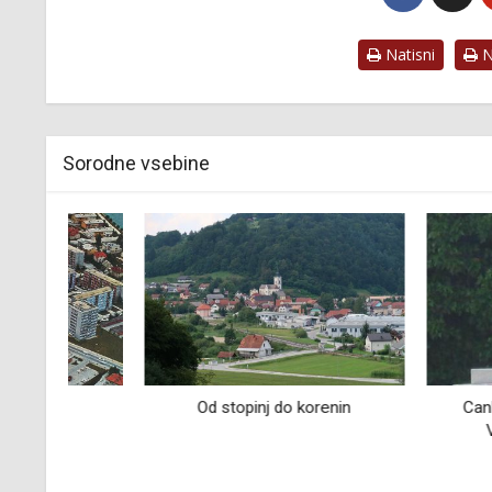
Natisni
Na
Sorodne vsebine
Od stopinj do korenin
Cankarjeva sp
Vrhniki in v