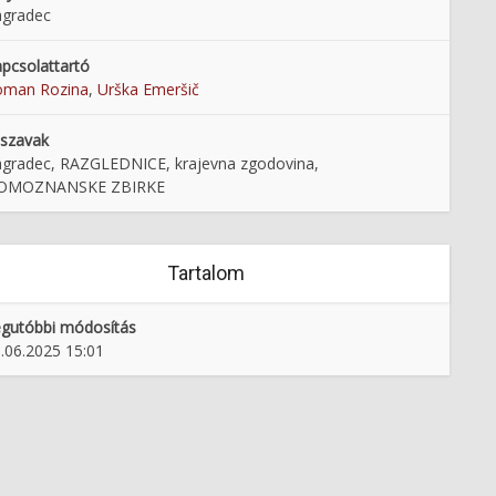
agradec
pcsolattartó
oman Rozina
,
Urška Emeršič
lszavak
gradec, RAZGLEDNICE, krajevna zgodovina,
OMOZNANSKE ZBIRKE
Tartalom
gutóbbi módosítás
.06.2025 15:01
čeva kavarna v Murski
MOTNIK: Nekovsko posebno in
Soboti
obredno vino