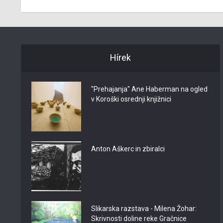
Hírek
"Prehajanja" Ane Haberman na ogled
v Koroški osrednji knjižnici
Anton Aškerc in zbiralci
Slikarska razstava - Milena Žohar:
Skrivnosti doline reke Gračnice