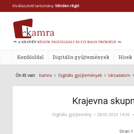
Kiválasztott tartomány:
Minden régió
Kezdőoldal
Digitális gyűjtemények
Hírek
Ön itt van:
Kamra
Digitális gyűjtemények
társadalom
Krajevna skup
Digitális gyűjtemény
28.05.2025 14:56
Stran
1