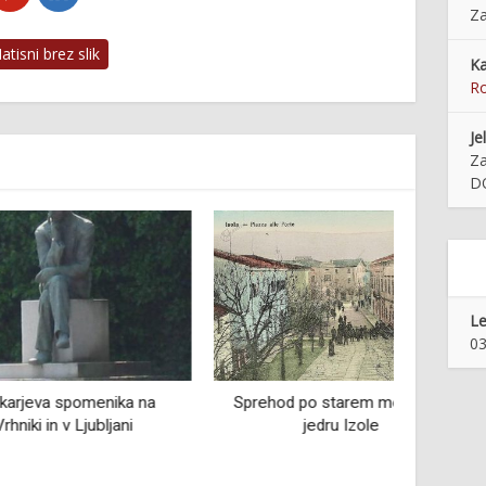
Z
tisni brez slik
Ka
R
Je
Za
D
Le
03
omenika na
Sprehod po starem mestnem
Soči
 Ljubljani
jedru Izole