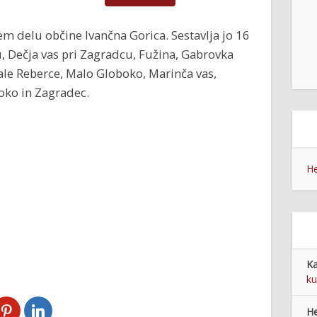
m delu občine Ivančna Gorica. Sestavlja jo 16
u, Dečja vas pri Zagradcu, Fužina, Gabrovka
Male Reberce, Malo Globoko, Marinča vas,
boko in Zagradec.
He
Ka
ku
He