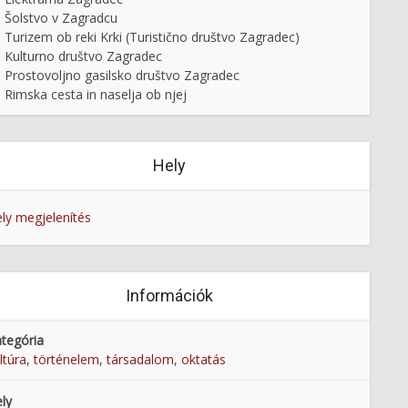
Šolstvo v Zagradcu
Turizem ob reki Krki (Turistično društvo Zagradec)
Kulturno društvo Zagradec
Prostovoljno gasilsko društvo Zagradec
Rimska cesta in naselja ob njej
Hely
ly megjelenítés
Információk
tegória
ltúra
,
történelem
,
társadalom
,
oktatás
ly