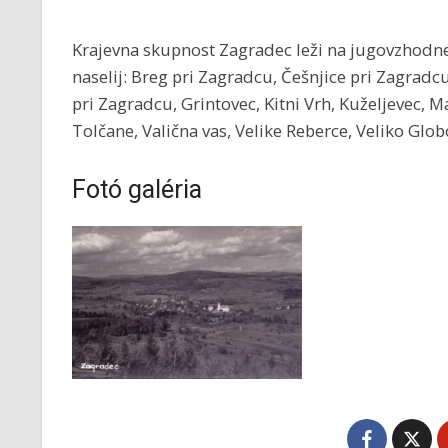
Krajevna skupnost Zagradec leži na jugovzhodne
naselij: Breg pri Zagradcu, Češnjice pri Zagradc
pri Zagradcu, Grintovec, Kitni Vrh, Kuželjevec, 
Tolčane, Valična vas, Velike Reberce, Veliko Glo
Fotó galéria