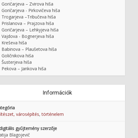
Goričarjeva – Zvirova hiša
Goričarjeva - Pirkovičeva hiša
Trogarjeva –Tribučeva hiša
Prislanova – Prajzova hiša
Goričarjeva – Lehkyjeva hiša
Vajdova - Bognerjeva hiša
Kreševa hiša
Babinova – Plaušetova hiša
Goličnikova hiša
Šusterjeva hiša
Pekova – Jankova hiša
Információk
tegória
ítészet, városépítés
,
történelem
digitális gyűjtemény szerzője
tija Blagojevič