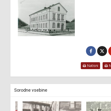
Natisni
Na
Sorodne vsebine