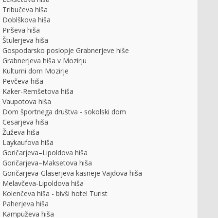
Tribučeva hiša
Doblškova hiša
Pirševa hiša
Štulerjeva hiša
Gospodarsko poslopje Grabnerjeve hiše
Grabnerjeva hiša v Mozirju
Kulturni dom Mozirje
Pevčeva hiša
Kaker-Remšetova hiša
Vaupotova hiša
Dom športnega društva - sokolski dom
Cesarjeva hiša
Žuževa hiša
Laykaufova hiša
Goričarjeva–Lipoldova hiša
Goričarjeva–Maksetova hiša
Goričarjeva-Glaserjeva kasneje Vajdova hiša
Melavčeva-Lipoldova hiša
Kolenčeva hiša - bivši hotel Turist
Paherjeva hiša
Kampuževa hiša