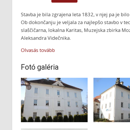
Stavba je bila zgrajena leta 1832, v njej pa je bi
Ob dokončanju je veljala za najlepšo stavbo v t
slaščičarna, lokalna Karitas, Muzejska zbirka Moz
Aleksandra Videčnika.
Olvasás tovább
Fotó galéria