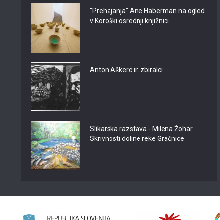
"Prehajanja" Ane Haberman na ogled
v Koroški osrednji knjižnici
Anton Aškerc in zbiralci
Slikarska razstava - Milena Žohar:
Skrivnosti doline reke Gračnice