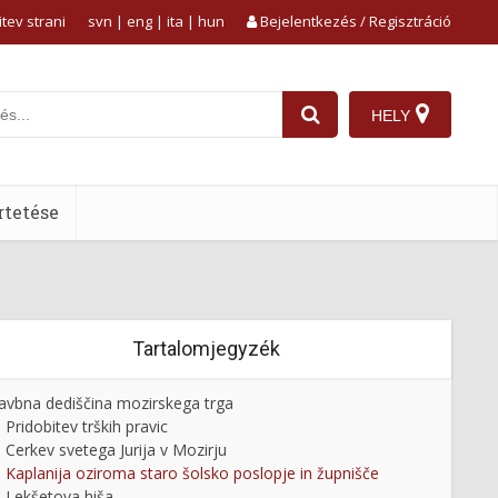
tev strani
svn
|
eng
|
ita
|
hun
Bejelentkezés / Regisztráció
HELY
tetése
Tartalomjegyzék
avbna dediščina mozirskega trga
Pridobitev trških pravic
Cerkev svetega Jurija v Mozirju
Kaplanija oziroma staro šolsko poslopje in župnišče
Lekšetova hiša