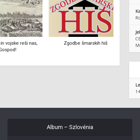
Ka
R
Je
C
ojske reši nas,
Zgodbe šmarskih hiš
Mo
od!
Le
14
Album – Szlovénia