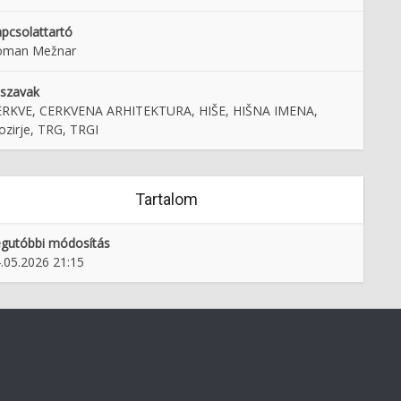
pcsolattartó
oman Mežnar
lszavak
ERKVE, CERKVENA ARHITEKTURA, HIŠE, HIŠNA IMENA,
Medvoška kultura
Pozdrav od Sv. Križa pri Rogaški
zirje, TRG, TRGI
Slatini
Tartalom
gutóbbi módosítás
.05.2026 21:15