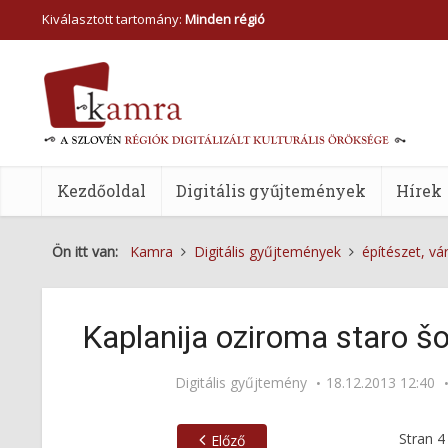
Kiválasztott tartomány:
Minden régió
Kezdőoldal
Digitális gyűjtemények
Hírek
Ön itt van:
Kamra
Digitális gyűjtemények
építészet, vá
Kaplanija oziroma staro šo
Digitális gyűjtemény
18.12.2013 12:40
Stran
4
Előző