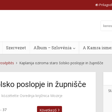
Prilagodi
Szervezet
Album – Szlovénia
A Kamra ismer
rosépítés
Kaplanija oziroma staro šolsko poslopje in župnišče
lsko poslopje in župnišče
St
közzétette
Osrednja knjižnica Mozirje
-
37
Következő