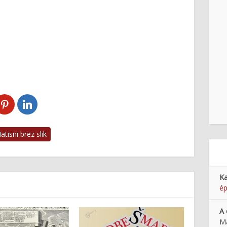
tisni brez slik
Ka
ép
A 
Ma