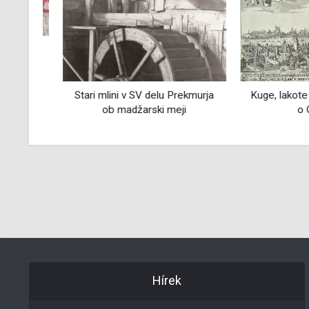
entov
ih
Stari mlini v SV delu Prekmurja
Kuge, lakote in v
ob madžarski meji
o Gosp
Hírek