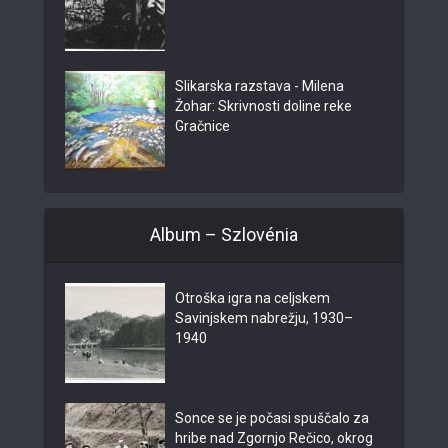
Slikarska razstava - Milena
Žohar: Skrivnosti doline reke
Gračnice
Album – Szlovénia
Otroška igra na celjskem
Savinjskem nabrežju, 1930–
1940
Sonce se je počasi spuščalo za
hribe nad Zgornjo Rečico, okrog