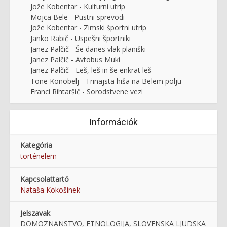
Jože Kobentar - Kulturni utrip
Mojca Bele - Pustni sprevodi
Jože Kobentar - Zimski športni utrip
Janko Rabič - Uspešni športniki
Janez Palčič - Še danes vlak planiški
Janez Palčič - Avtobus Muki
Janez Palčič - Leš, leš in še enkrat leš
Tone Konobelj - Trinajsta hiša na Belem polju
Franci Rihtaršič - Sorodstvene vezi
Információk
Kategória
történelem
Kapcsolattartó
Nataša Kokošinek
Jelszavak
DOMOZNANSTVO, ETNOLOGIJA, SLOVENSKA LJUDSKA