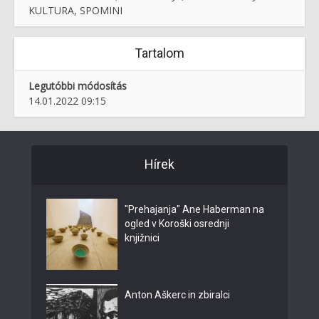
KULTURA, SPOMINI
Tartalom
Legutóbbi módosítás
14.01.2022 09:15
Hírek
"Prehajanja" Ane Haberman na
ogled v Koroški osrednji
knjižnici
Anton Aškerc in zbiralci