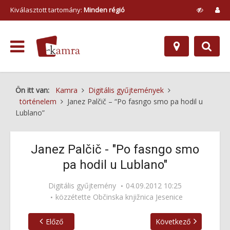
Kiválasztott tartomány:
Minden régió
Ön itt van:
Kamra
Digitális gyűjtemények
történelem
Janez Palčič – “Po fasngo smo pa hodil u
Lublano”
Janez Palčič - "Po fasngo smo
pa hodil u Lublano"
Digitális gyűjtemény
04.09.2012 10:25
közzétette
Občinska knjižnica Jesenice
Előző
Következő