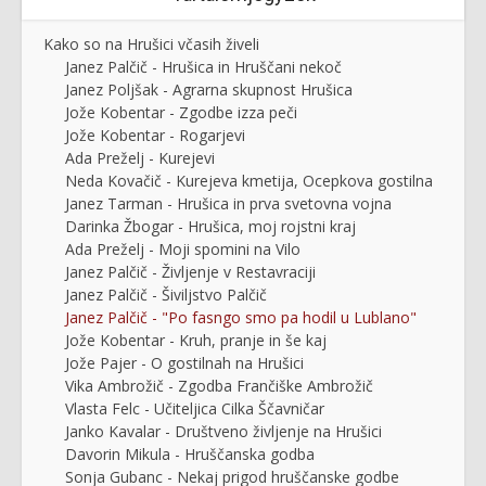
Kako so na Hrušici včasih živeli
Janez Palčič - Hrušica in Hruščani nekoč
Janez Poljšak - Agrarna skupnost Hrušica
Jože Kobentar - Zgodbe izza peči
Jože Kobentar - Rogarjevi
Ada Preželj - Kurejevi
Neda Kovačič - Kurejeva kmetija, Ocepkova gostilna
Janez Tarman - Hrušica in prva svetovna vojna
Darinka Žbogar - Hrušica, moj rojstni kraj
Ada Preželj - Moji spomini na Vilo
Janez Palčič - Življenje v Restavraciji
Janez Palčič - Šiviljstvo Palčič
Janez Palčič - "Po fasngo smo pa hodil u Lublano"
Jože Kobentar - Kruh, pranje in še kaj
Jože Pajer - O gostilnah na Hrušici
Vika Ambrožič - Zgodba Frančiške Ambrožič
Vlasta Felc - Učiteljica Cilka Ščavničar
Janko Kavalar - Društveno življenje na Hrušici
Davorin Mikula - Hruščanska godba
Sonja Gubanc - Nekaj prigod hruščanske godbe