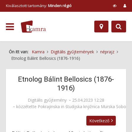
Kiválasztott tartomány:
Minden régió
Ön itt van:
Kamra
Digitális gyűjtemények
néprajz
Etnolog Bálint Bellosics (1876-1916)
Etnolog Bálint Bellosics (1876-
1916)
Digitális gyűjtemény
25.04.2023 12:28
közzétette
Pokrajinska in študijska knjižnica Murska Sobota
Következő