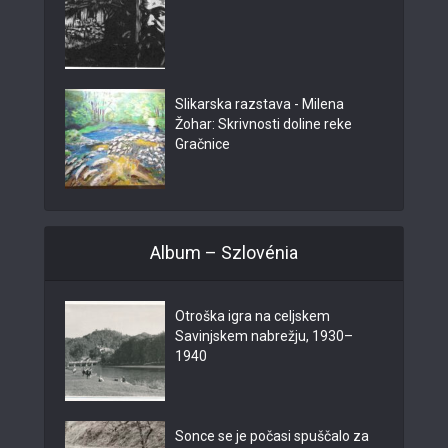
Slikarska razstava - Milena
Žohar: Skrivnosti doline reke
Gračnice
Album – Szlovénia
Otroška igra na celjskem
Savinjskem nabrežju, 1930–
1940
Sonce se je počasi spuščalo za