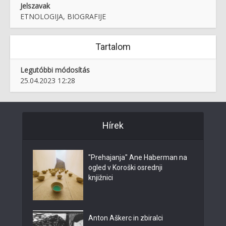
Jelszavak
ETNOLOGIJA, BIOGRAFIJE
Tartalom
Legutóbbi módosítás
25.04.2023 12:28
Hírek
"Prehajanja" Ane Haberman na
ogled v Koroški osrednji
knjižnici
Anton Aškerc in zbiralci