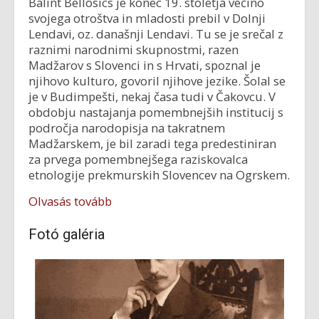
Bálint Bellosics je konec 19. stoletja večino
svojega otroštva in mladosti prebil v Dolnji
Lendavi, oz. današnji Lendavi. Tu se je srečal z
raznimi narodnimi skupnostmi, razen
Madžarov s Slovenci in s Hrvati, spoznal je
njihovo kulturo, govoril njihove jezike. Šolal se
je v Budimpešti, nekaj časa tudi v Čakovcu. V
obdobju nastajanja pomembnejših institucij s
področja narodopisja na takratnem
Madžarskem, je bil zaradi tega predestiniran
za prvega pomembnejšega raziskovalca
etnologije prekmurskih Slovencev na Ogrskem.
Olvasás tovább
Fotó galéria