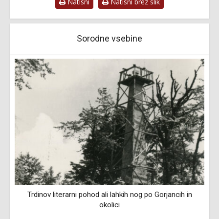
Natisni
Natisni brez slik
Sorodne vsebine
i
Trdinov literarni pohod ali lahkih nog po Gorjancih in
okolici