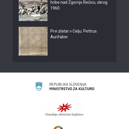
hribe nad Zgornjo Rečico, okrog
1960
Prvi zlatar v Celju: Pettrus
Aurifaber