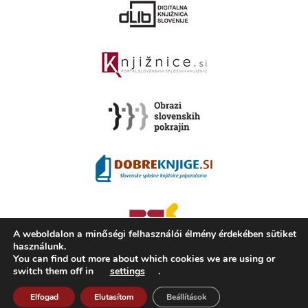
A weboldalon a minőségi felhasználói élmény érdekében sütiket
használunk.
You can find out more about which cookies we are using or
switch them off in
settings
.
2008 - 2026 ©
KAMRA
, Production: TrueCAD d.o.o.
Elfogad
Elutasítom
Beállítások
A Kamra ismertetése
Használati feltételek
ISSN 2350-5559