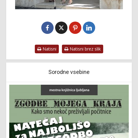
Natisni
Natisni brez slik
Sorodne vsebine