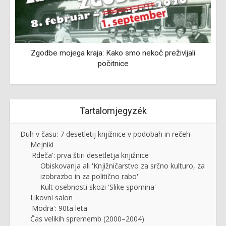
Zgodbe mojega kraja: Kako smo nekoč preživljali
počitnice
Tartalomjegyzék
Duh v času: 7 desetletij knjižnice v podobah in rečeh
Mejniki
'Rdeča': prva štiri desetletja knjižnice
Obiskovanja ali 'Knjižničarstvo za srčno kulturo, za
izobrazbo in za politično rabo'
Kult osebnosti skozi 'Slike spomina'
Likovni salon
'Modra': 90ta leta
Čas velikih sprememb (2000–2004)