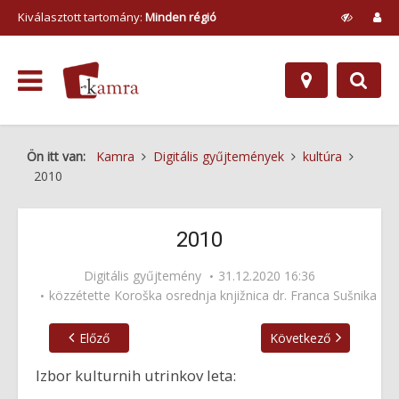
Kiválasztott tartomány:
Minden régió
Ön itt van:
Kamra
Digitális gyűjtemények
kultúra
2010
2010
Digitális gyűjtemény
31.12.2020 16:36
közzétette
Koroška osrednja knjižnica dr. Franca Sušnika
Előző
Következő
Izbor kulturnih utrinkov leta: