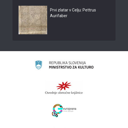
Prvi zlatar v Celju: Pettrus
Aurifaber