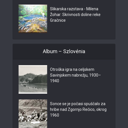
Slikarska razstava - Milena
Žohar: Skrivnosti doline reke
Gračnice
Album – Szlovénia
Otroška igra na celjskem
Savinjskem nabrežju, 1930–
1940
Sonce se je počasi spuščalo za
hribe nad Zgornjo Rečico, okrog
1960