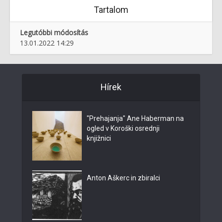
Tartalom
Legutóbbi módosítás
13.01.2022 14:29
Hírek
"Prehajanja" Ane Haberman na
ogled v Koroški osrednji
knjižnici
Anton Aškerc in zbiralci