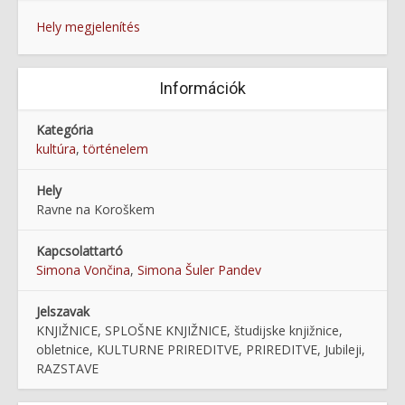
Hely megjelenítés
Információk
Kategória
kultúra
,
történelem
Hely
Ravne na Koroškem
Kapcsolattartó
Simona Vončina
,
Simona Šuler Pandev
Jelszavak
KNJIŽNICE, SPLOŠNE KNJIŽNICE, študijske knjižnice,
obletnice, KULTURNE PRIREDITVE, PRIREDITVE, Jubileji,
RAZSTAVE