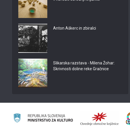
Anton Aškerc in zbiralci
Slikarska razstava - Milena Žohar:
Skrivnosti doline reke Gračnice