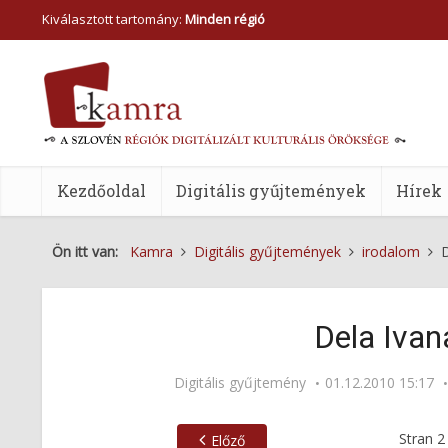
Kiválasztott tartomány:
Minden régió
Kezdőoldal
Digitális gyűjtemények
Hírek
Ön itt van:
Kamra
Digitális gyűjtemények
irodalom
D
Dela Ivan
Digitális gyűjtemény
01.12.2010 15:17
Stran
2
Előző