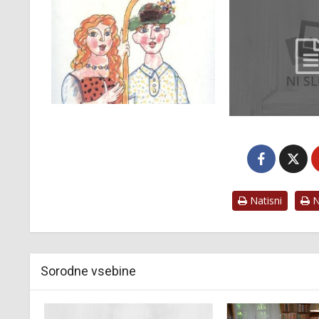
Natisni
Na
Sorodne vsebine