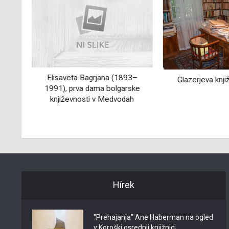
Elisaveta Bagrjana (1893–
a
Glazerjeva knj
1991), prva dama bolgarske
kih
književnosti v Medvodah
Hírek
"Prehajanja" Ane Haberman na ogled
v Koroški osrednji knjižnici