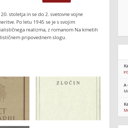
h 20. stoletja in se do 2. svetovne vojne
eritve. Po letu 1945 se je s svojim
ialističnega realizma, z romanom Na kmetih
ralističnem pripovednem slogu.
Ka
ir
A 
Me
Ka
Me