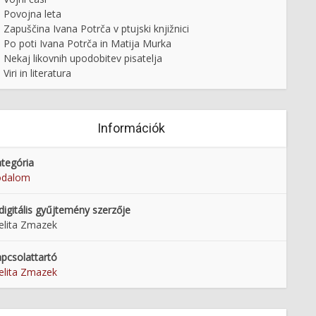
Povojna leta
Zapuščina Ivana Potrča v ptujski knjižnici
Po poti Ivana Potrča in Matija Murka
Nekaj likovnih upodobitev pisatelja
Viri in literatura
Információk
tegória
odalom
digitális gyűjtemény szerzője
lita Zmazek
pcsolattartó
lita Zmazek