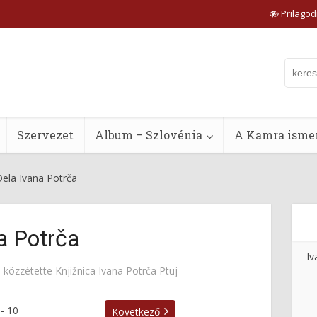
Prilagodi
Szervezet
Album – Szlovénia
A Kamra ismer
ela Ivana Potrča
a Potrča
Iv
közzétette
Knjižnica Ivana Potrča Ptuj
-
10
Következő