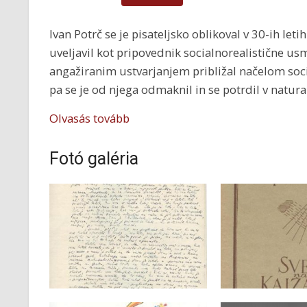
Ivan Potrč se je pisateljsko oblikoval v 30-ih leti
uveljavil kot pripovednik socialnorealistične usm
angažiranim ustvarjanjem približal načelom soc
pa se je od njega odmaknil in se potrdil v natu
Olvasás tovább
Fotó galéria