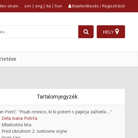
tev strani
svn
|
eng
|
ita
|
hun
Bejelentkezés / Regisztráció
HELY
tetése
Tartalomjegyzék
an Potrč: "Pisati resnico, ki bi potem s papirja zaživela ..."
Dela Ivana Potrča
Mladostna leta
Pred izbruhom 2. svetovne vojne
Vojni časi