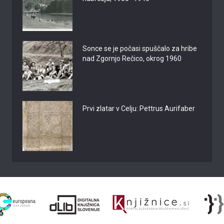
Sonce se je počasi spuščalo za hribe
nad Zgornjo Rečico, okrog 1960
Prvi zlatar v Celju: Pettrus Aurifaber