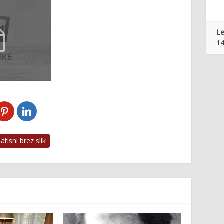
Le
14
tisni brez slik