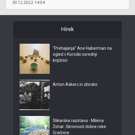
30.12.2022 14:04
Hírek
"Prehajanja" Ane Haberman na
ogled v Koroški osrednji
knjižnici
Anton Aškerc in zbiralci
Slikarska razstava - Milena
Žohar: Skrivnosti doline reke
Gračnice