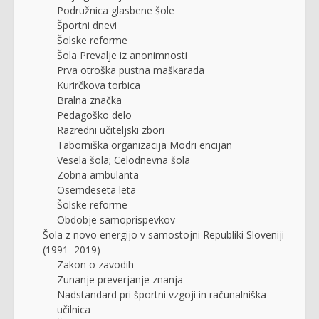
Podružnica glasbene šole
Športni dnevi
Šolske reforme
Šola Prevalje iz anonimnosti
Prva otroška pustna maškarada
Kurirčkova torbica
Bralna značka
Pedagoško delo
Razredni učiteljski zbori
Taborniška organizacija Modri encijan
Vesela šola; Celodnevna šola
Zobna ambulanta
Osemdeseta leta
Šolske reforme
Obdobje samoprispevkov
Šola z novo energijo v samostojni Republiki Sloveniji
(1991–2019)
Zakon o zavodih
Zunanje preverjanje znanja
Nadstandard pri športni vzgoji in računalniška
učilnica