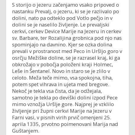
S storijo o jezeru začenjamo vsako pripoved o
nastanku Prevalj, o jezeru, ki se je razlivalo po
dolini, nato pa odteklo pod Votlo pečjo in v
dolini se je naselilo življenje. Le prevaljski
cerkvi, cerkev Device Marije na Jezeru in cerkev
sv. Barbare, ter Rozalijina grobnica pod njo nas
spominjajo na davnino. Kjer se ozka dolina
prevali v prostranost med Peco in Uršljo goro v
osrčju Mežiške doline, se je razrasel kraj, ki ga
obkrožajo v pobočja položeni kraji Holmec,
Leše in Šentanel. Novo in staro se je zlilo v
celoto. Meža teče mimo, vsa spokojna, tiha,
potem spet vihrava in ujeta med bregove.
Nekoč je tekla vsa čista, da je odžejala,
samotno je tekla po deviški dolini izpod Pece
mimo vznožja Uršlje gore. Najprej je vzklilo
življenje pri župni cerkvi Marije na Jezeru v
Farni vasi, v pisnih virih prvič omenjeni 25.
aprila 1335, prvotno poimenovani Marija nad
Guštanjem.