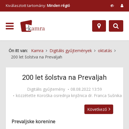
Kiválasztott tartomány:
Minden régió
Ön itt van:
Kamra
Digitális gyűjtemények
oktatás
200 let šolstva na Prevaljah
200 let šolstva na Prevaljah
Digitális gyűjtemény
08.08.2022 13:59
közzétette
Koroška osrednja knjižnica dr. Franca Sušnika
Következő
Prevaljske korenine