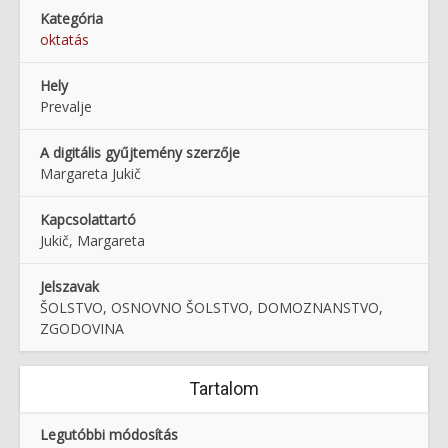
Kategória
oktatás
Hely
Prevalje
A digitális gyűjtemény szerzője
Margareta Jukič
Kapcsolattartó
Jukič, Margareta
Jelszavak
ŠOLSTVO, OSNOVNO ŠOLSTVO, DOMOZNANSTVO,
ZGODOVINA
Tartalom
Legutóbbi módosítás