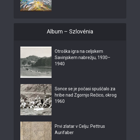
Album – Szlovénia
Otroška igra na celjskem
Savinjskem nabrežju, 1930–
1940
Sonce se je počasi spuščalo za
hribe nad Zgornjo Rečico, okrog
1960
Prvi zlatar v Celju: Pettrus
Aurifaber