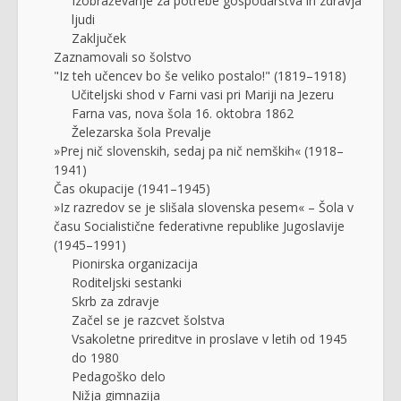
Izobraževanje za potrebe gospodarstva in zdravja
ljudi
Zaključek
Zaznamovali so šolstvo
"Iz teh učencev bo še veliko postalo!" (1819–1918)
Učiteljski shod v Farni vasi pri Mariji na Jezeru
Farna vas, nova šola 16. oktobra 1862
Železarska šola Prevalje
»Prej nič slovenskih, sedaj pa nič nemških« (1918–
1941)
Čas okupacije (1941–1945)
»Iz razredov se je slišala slovenska pesem« – Šola v
času Socialistične federativne republike Jugoslavije
(1945–1991)
Pionirska organizacija
Roditeljski sestanki
Skrb za zdravje
Začel se je razcvet šolstva
Vsakoletne prireditve in proslave v letih od 1945
do 1980
Pedagoško delo
Nižja gimnazija