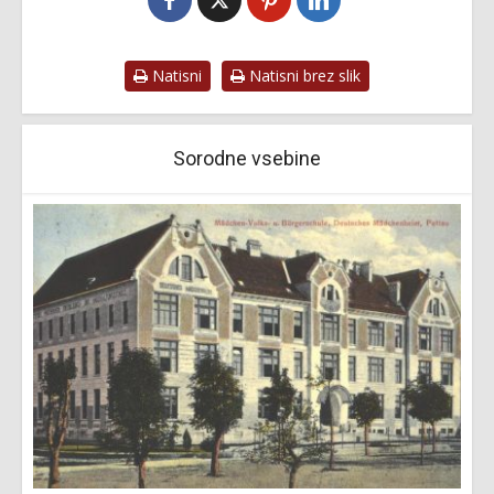
Natisni
Natisni brez slik
Sorodne vsebine