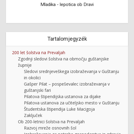
Mladika - lepotica ob Dravi
Tartalomjegyzék
200 let šolstva na Prevaljah
Zgodnji sledovi šolstva na območju guštanjske
župnije
Sledovi srednjeveškega izobraževanja v Guštanju
in okolici
Gašper Pilat – pospeševalec izobraževanja v
guštanjski fari
Pilatova štipendijska ustanova za dijake
Pilatova ustanova za učiteljsko mesto v Guštanju
Študentska štipendija Luke Macigoja
Zaključek
Ob 200-letnici šolstva na Prevaljah
Razvoj mreže osnovnih šol