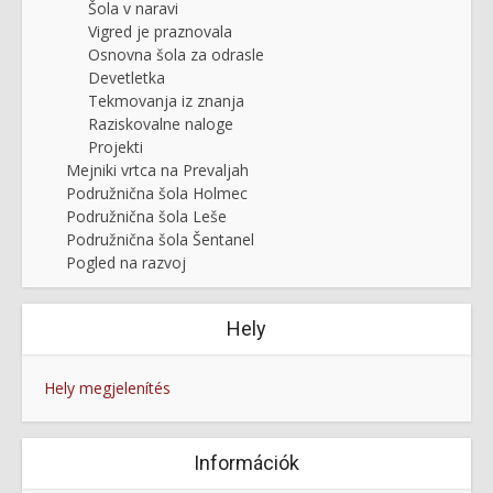
Šola v naravi
Vigred je praznovala
Osnovna šola za odrasle
Devetletka
Tekmovanja iz znanja
Raziskovalne naloge
Projekti
Mejniki vrtca na Prevaljah
Podružnična šola Holmec
Podružnična šola Leše
Podružnična šola Šentanel
Pogled na razvoj
Hely
Hely megjelenítés
Információk