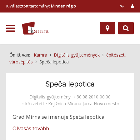
Kiválasztott tartomány:
Minden régió
Ön itt van:
Kamra
Digitális gyűjtemények
építészet,
városépítés
Speča lepotica
Speča lepotica
Digitális gyűjtemény
30.08.2010 00:00
közzétette
Knjižnica Mirana Jarca Novo mesto
Grad Mirna se imenuje Speča lepotica.
Olvasás tovább