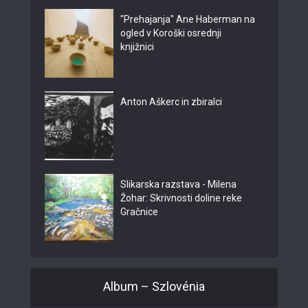
"Prehajanja" Ane Haberman na
ogled v Koroški osrednji
knjižnici
Anton Aškerc in zbiralci
Slikarska razstava - Milena
Žohar: Skrivnosti doline reke
Gračnice
Album – Szlovénia