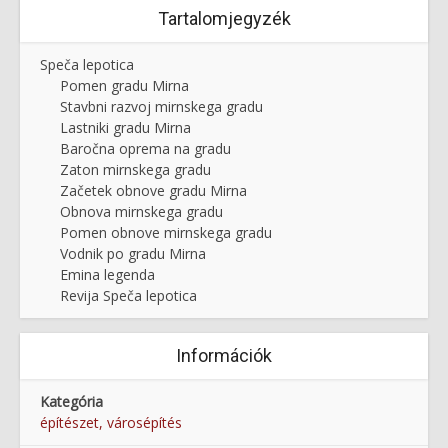
Tartalomjegyzék
Speča lepotica
Pomen gradu Mirna
Stavbni razvoj mirnskega gradu
Lastniki gradu Mirna
Baročna oprema na gradu
Zaton mirnskega gradu
Začetek obnove gradu Mirna
Obnova mirnskega gradu
Pomen obnove mirnskega gradu
Vodnik po gradu Mirna
Emina legenda
Revija Speča lepotica
Információk
Kategória
építészet, városépítés