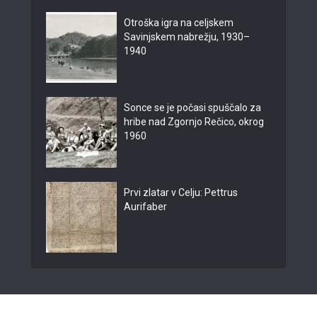
Otroška igra na celjskem
Savinjskem nabrežju, 1930–
1940
Sonce se je počasi spuščalo za
hribe nad Zgornjo Rečico, okrog
1960
Prvi zlatar v Celju: Pettrus
Aurifaber