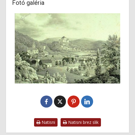
Fotó galéria
Natisni
Natisni brez slik