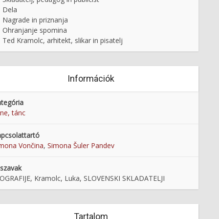
Dela
Nagrade in priznanja
Ohranjanje spomina
Ted Kramolc, arhitekt, slikar in pisatelj
Információk
tegória
ne, tánc
pcsolattartó
mona Vončina
,
Simona Šuler Pandev
lszavak
OGRAFIJE, Kramolc, Luka, SLOVENSKI SKLADATELJI
Tartalom