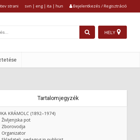
tev strani
svn
|
eng
|
ita
|
hun
Bejelentkezés / Regisztráció
HELY
tetése
Tartalomjegyzék
UKA KRÁMOLC (1892–1974)
Življenjska pot
Zborovodja
Organizator
Skladatelj, pedagog in publicist