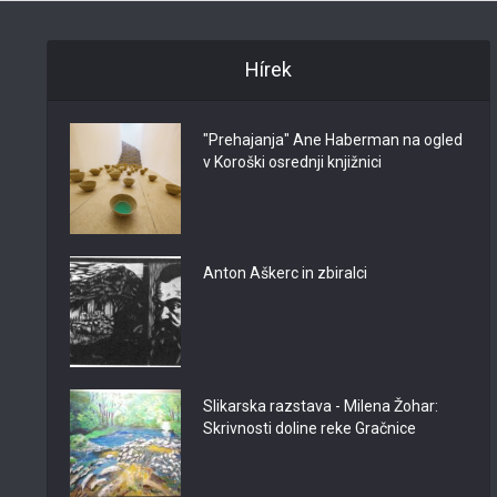
Hírek
"Prehajanja" Ane Haberman na ogled
v Koroški osrednji knjižnici
Anton Aškerc in zbiralci
Slikarska razstava - Milena Žohar:
Skrivnosti doline reke Gračnice