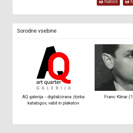
Natisni
Na
Sorodne vsebine
,
AQ galerija - digitalizirana zbirka
Franc Klinar 
katalogov, vabil in plakatov