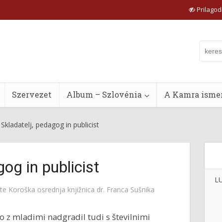
Prilagodi
Szervezet
Album – Szlovénia
A Kamra ismer
Skladatelj, pedagog in publicist
gog in publicist
L
tte
Koroška osrednja knjižnica dr. Franca Sušnika
 z mladimi nadgradil tudi s številnimi