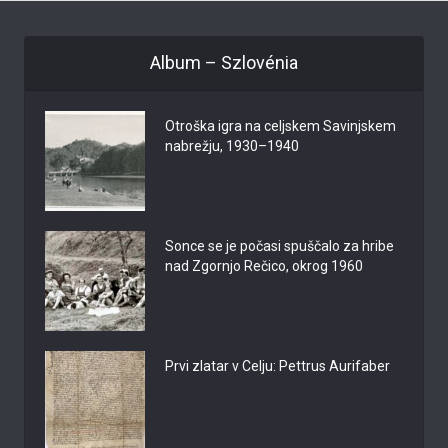
Album – Szlovénia
Otroška igra na celjskem Savinjskem
nabrežju, 1930–1940
Sonce se je počasi spuščalo za hribe
nad Zgornjo Rečico, okrog 1960
Prvi zlatar v Celju: Pettrus Aurifaber