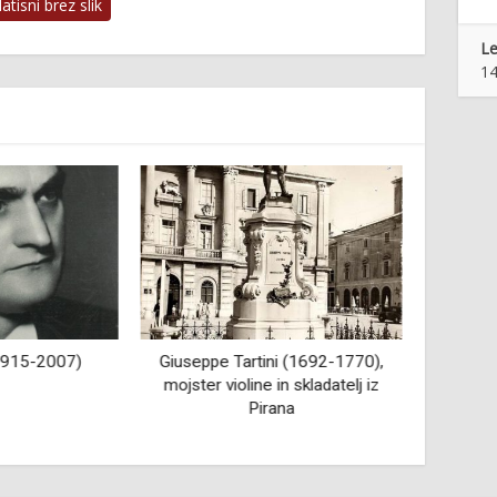
tisni brez slik
Le
14
(1915-2007)
Giuseppe Tartini (1692-1770),
Dese
mojster violine in skladatelj iz
Pirana