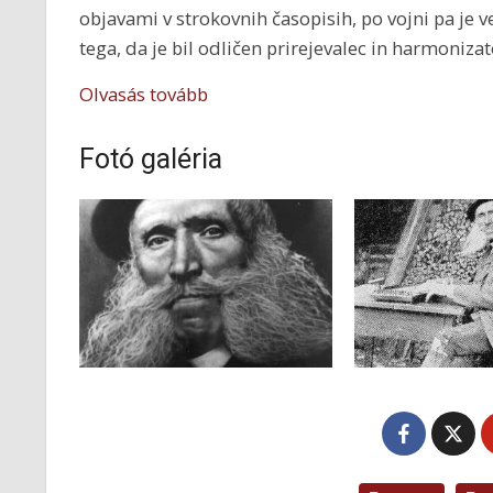
objavami v strokovnih časopisih, po vojni pa je v
tega, da je bil odličen prirejevalec in harmonizato
Olvasás tovább
Fotó galéria