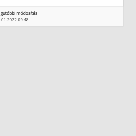
gutóbbi módosítás
.01.2022 09:48
t koroških festivalov
Godbeništvo na Komenskem
(1945–1955)