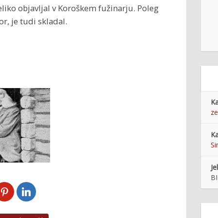
eliko objavljal v Koroškem fužinarju. Poleg
r, je tudi skladal.
Ka
ze
Ka
Si
Je
BI