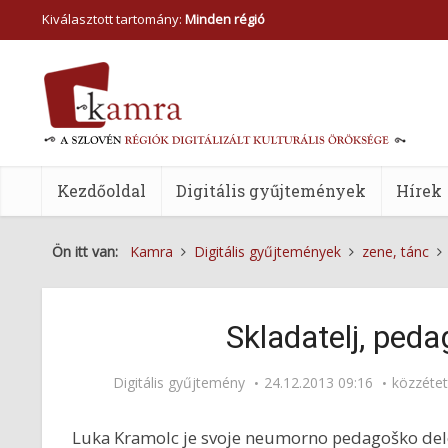
Kiválasztott tartomány:
Minden régió
Kezdőoldal
Digitális gyűjtemények
Hírek
Ön itt van:
Kamra
Digitális gyűjtemények
zene, tánc
Skladatelj, peda
Digitális gyűjtemény
24.12.2013 09:16
közzéte
Luka Kramolc je svoje neumorno pedagoško delo