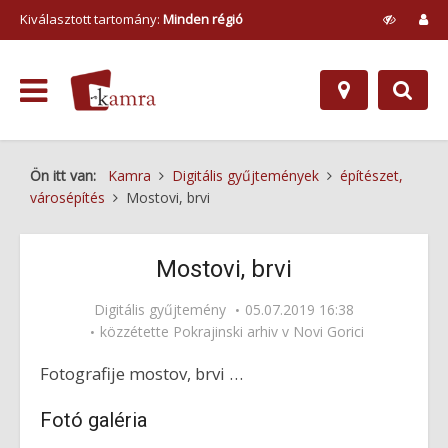
Kiválasztott tartomány:
Minden régió
Ön itt van:
Kamra
Digitális gyűjtemények
építészet,
városépítés
Mostovi, brvi
Mostovi, brvi
Digitális gyűjtemény
05.07.2019 16:38
közzétette
Pokrajinski arhiv v Novi Gorici
Fotografije mostov, brvi …
Fotó galéria