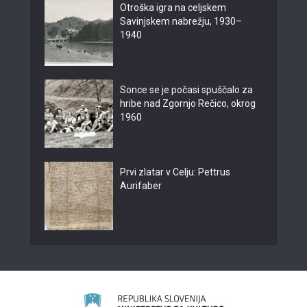
Otroška igra na celjskem
Savinjskem nabrežju, 1930–
1940
Sonce se je počasi spuščalo za
hribe nad Zgornjo Rečico, okrog
1960
Prvi zlatar v Celju: Pettrus
Aurifaber