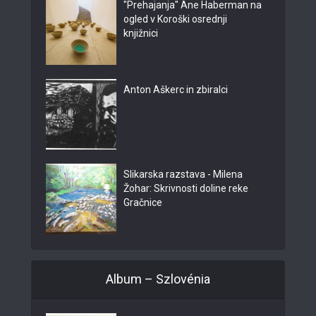
"Prehajanja" Ane Haberman na
ogled v Koroški osrednji
knjižnici
Anton Aškerc in zbiralci
Slikarska razstava - Milena
Žohar: Skrivnosti doline reke
Gračnice
Album – Szlovénia