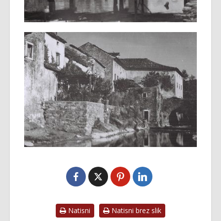
Natisni
Natisni brez slik