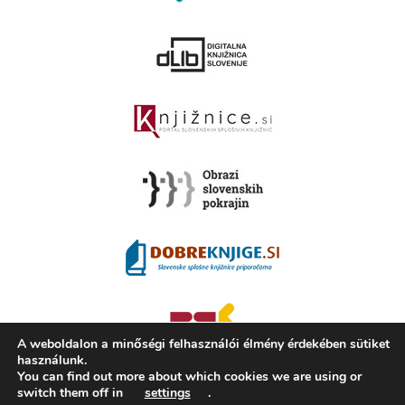
A weboldalon a minőségi felhasználói élmény érdekében sütiket
használunk.
You can find out more about which cookies we are using or
switch them off in
settings
.
2008 - 2026 ©
KAMRA
, Production: TrueCAD d.o.o.