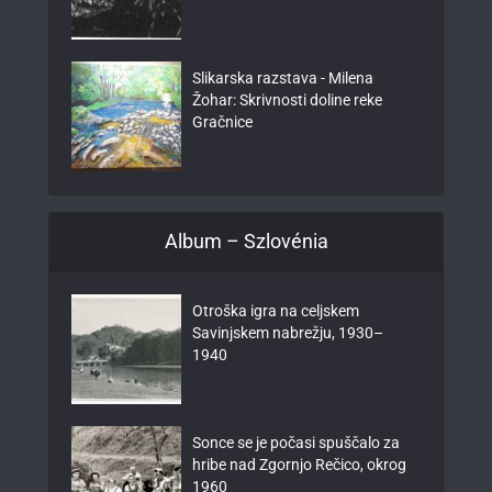
Slikarska razstava - Milena
Žohar: Skrivnosti doline reke
Gračnice
Album – Szlovénia
Otroška igra na celjskem
Savinjskem nabrežju, 1930–
1940
Sonce se je počasi spuščalo za
hribe nad Zgornjo Rečico, okrog
1960