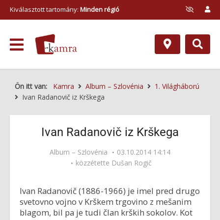
Kiválasztott tartomány:
Minden régió
Ön itt van:
Kamra
Album – Szlovénia
1. Világháború
Ivan Radanovič iz Krškega
Ivan Radanovič iz Krškega
Album – Szlovénia
03.10.2014 14:14
közzétette
Dušan Rogič
Ivan Radanovič (1886-1966) je imel pred drugo
svetovno vojno v Krškem trgovino z mešanim
blagom, bil pa je tudi član krških sokolov. Kot