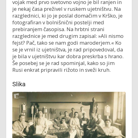
vojak med prvo svetovno vojno je bil ranjen in
je nekaj časa preživel v ruskem ujetništvu. Na
razglednici, ki jo je poslal domačim v Krško, je
fotografiran v bolnišnični postelji med
prebiranjem časopisa. Na hrbtni strani
razglednice je med drugim zapisal: »Ali nismo
fejst? Pač, tako se nam godi maroderjem.« Ko
se je vrnil iz ujetništva, je rad pripovedoval, da
je bila v ujetništvu kar dobra preskrba s hrano.
Še posebej se je rad spominjal, kako so jim
Rusi enkrat pripravili rižoto in sveži kruh.
Slika