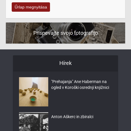
Űrlap megnyitása
Prispevajte svojo fotografijo
Hírek
"Prehajanja" Ane Haberman na
ogled v Koroški osrednji knjižnici
Anton Aškerc in zbiralci