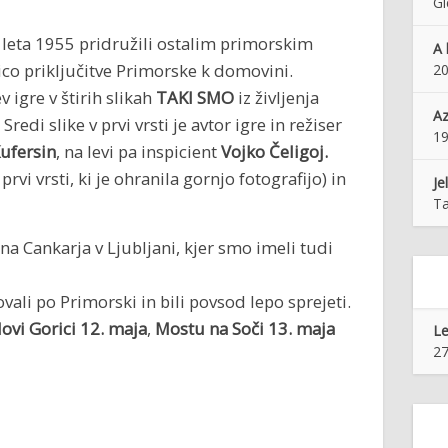
Gl
 se leta 1955 pridružili ostalim primorskim
A 
co priključitve Primorske k domovini.
20
 igre v štirih slikah
TAKI SMO
iz življenja
Az
edi slike v prvi vrsti je avtor igre in režiser
1
Kufersin
, na levi pa inspicient
Vojko Čeligoj.
prvi vrsti, ki je ohranila gornjo fotografijo) in
Je
Ta
na Cankarja v Ljubljani, kjer smo imeli tudi
i po Primorski in bili povsod lepo sprejeti.
ovi Gorici 12. maja
,
Mostu na Soči 13. maja
Le
27