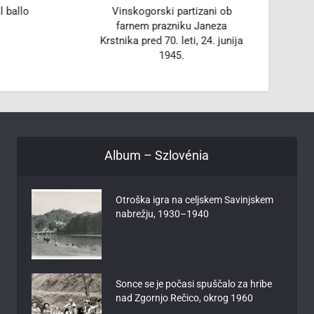
l ballo
Vinskogorski partizani ob
Na vrtu
farnem prazniku Janeza
Krstnika pred 70. leti, 24. junija
1945.
Album – Szlovénia
Otroška igra na celjskem Savinjskem
nabrežju, 1930–1940
Sonce se je počasi spuščalo za hribe
nad Zgornjo Rečico, okrog 1960