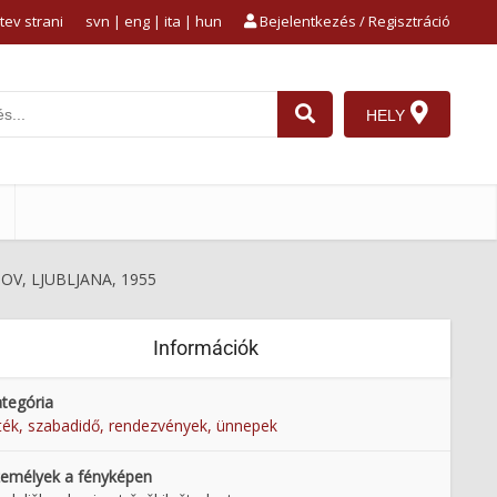
tev strani
svn
|
eng
|
ita
|
hun
Bejelentkezés / Regisztráció
HELY
V, LJUBLJANA, 1955
Információk
tegória
ték, szabadidő, rendezvények, ünnepek
emélyek a fényképen