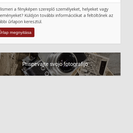
lismeri a fényképen szereplő személyeket, helyeket vagy
eményeket? Küldjön további információkat a feltöltőnek az
ábbi űrlapon keresztül.
Űrlap megnyitása
Prispevajte svojo fotografijo