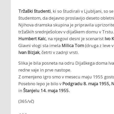
Tržaški študenti
, ki so študirali v Ljubljani, so
študentom, da dejavno proslavijo deseto obletni
Njihova dramska skupina je pripravila uprizoritev
tržaških srednješolcev v dijaškem domu v Trstu. Sr
Humbert Kalc
, na njegovi desni je scenarist
Ivo 
Glavni vlogi sta imela
Milica Tom
(druga z leve v 
Ivan Bizjak
, četrti v zadnji vrsti.
Slika je bila posneta na odru Dijaškega doma Iva
redne vaje in prve nastope.
Z omenjeno igro smo v mesecu maju 1955 gostoval
Posebno lepo je bilo v
Podgradu 8. maja 1955, N
in
Štanjelu 14. maja 1955.
(365/vč)