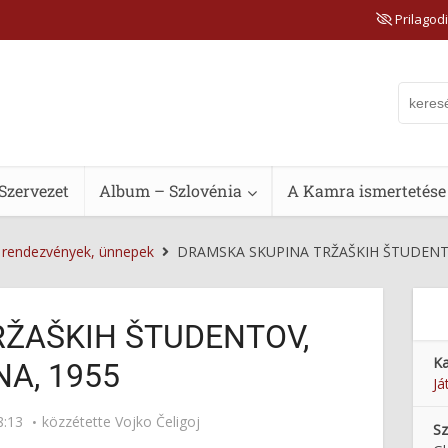
Prilagodi
Szervezet
Album – Szlovénia
A Kamra ismertetése
, rendezvények, ünnepek
DRAMSKA SKUPINA TRŽAŠKIH ŠTUDENTO
ŽAŠKIH ŠTUDENTOV,
Ka
A, 1955
Já
8:13
közzétette
Vojko Čeligoj
Sz