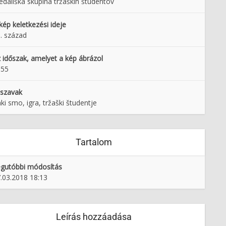
edališka skupina tržaških študentov
kép keletkezési ideje
. század
 időszak, amelyet a kép ábrázol
955
lszavak
ki smo, igra, tržaški študentje
Tartalom
gutóbbi módosítás
.03.2018 18:13
Leírás hozzáadása