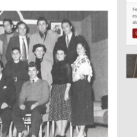
Fe
es
al