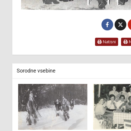
Natisni
Na
Sorodne vsebine