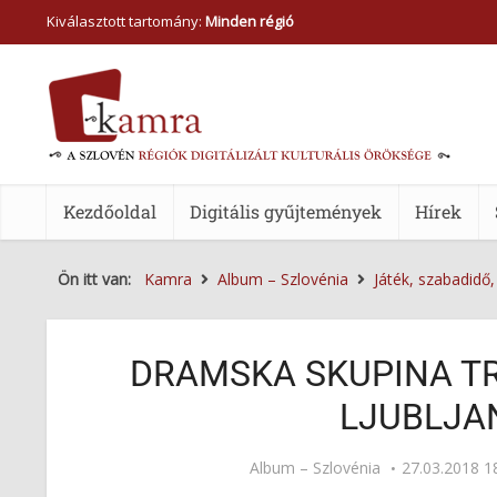
Kiválasztott tartomány:
Minden régió
Kezdőoldal
Digitális gyűjtemények
Hírek
Ön itt van:
Kamra
Album – Szlovénia
Játék, szabadidő
DRAMSKA SKUPINA TR
LJUBLJAN
Album – Szlovénia
27.03.2018 1