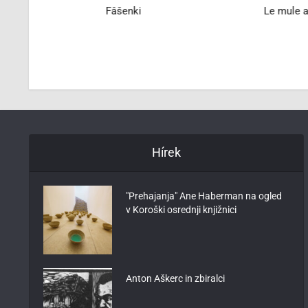
na
Fâšenki
Le mule a
im
Hírek
"Prehajanja" Ane Haberman na ogled
v Koroški osrednji knjižnici
Anton Aškerc in zbiralci