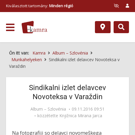
Kiválasztott tartomány:
Minden régió
Ön itt van:
Kamra
Album – Szlovénia
Munkahelyeken
Sindikalni izlet delavcev Novoteksa v
Varaždin
Sindikalni izlet delavcev
Novoteksa v Varaždin
Album – Szlovénia
09.11.2016 09:51
közzétette
Knjižnica Mirana Jarca
Na fotografiji so delavci novomeškega