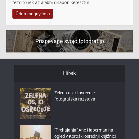
feltöltőnek az alábbi űrlapon keresztül.
Űrlap megnyitása
Prispevajte svojo fotografijo
Hírek
Zelena os, ki osrečuje:
fotografska razstava
"Prehajanja" Ane Haberman na
ogled v Koroški osrednji knjižnici