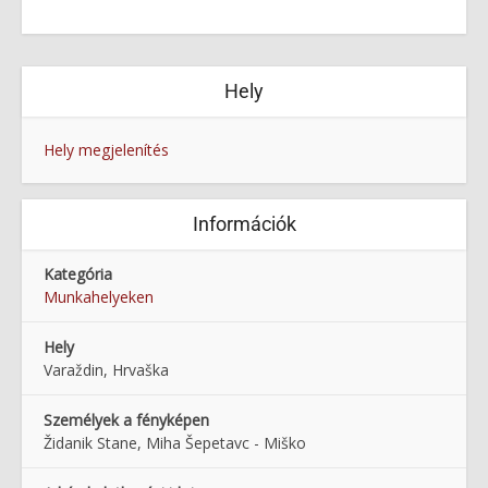
Hely
Hely megjelenítés
Információk
Kategória
Munkahelyeken
Hely
Varaždin, Hrvaška
Személyek a fényképen
Židanik Stane, Miha Šepetavc - Miško