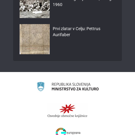
1960
Prvi zlatar v Celju: Pettrus
Aurifaber