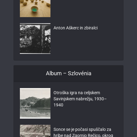
Anton Aškerc in zbiralci
Album – Szlovénia
Otroška igra na celjskem
Savinjskem nabrežju, 1930–
1940
Sonce se je počasi spuščalo za
hribe nad Zgornjo Rečico, okrog