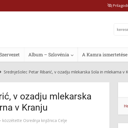
Prilagodi
Szervezet
Album – Szlovénia
A Kamra ismertetése
Srednješolec Petar Ribarić, v ozadju mlekarska šola in mlekarna v 
rić, v ozadju mlekarska
rna v Kranju
He
közzétette
Osrednja knjižnica Celje