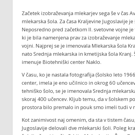
Začetek izobraževanja mlekarjev sega še v čas Av
mlekarska šola. Za časa Kraljevine Jugoslavije je
Neposredno pred začetkom II. svetovne vojne je 
ki je bila namenjena prav za izobraževanje mlekar
vojni. Najprej se je imenovala Mlekarska šola Kra
nato Srednja mlekarska in kmetijska šola Kranj. Š
imenuje Biotehniški center Naklo.
V času, ko je nastala fotografija (šolsko leto 19
center, imela je eno učilnico in okrog 60 učencev
tehniško šolo, se je imenovala Srednja mlekarska 
skoraj 400 učencev. Kljub temu, da v šolskem posl
prostora bilo premalo in pouk smo imeli tudi v n
Kot zanimivost naj omenim, da sta v tistem času,
Jugoslavije delovali dve mlekarski šoli. Poleg kr