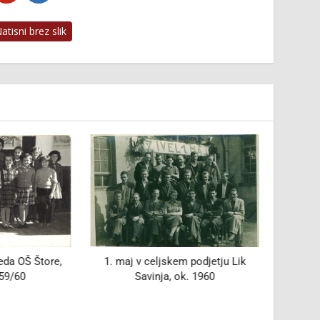
tisni brez slik
eda OŠ Štore,
1. maj v celjskem podjetju Lik
959/60
Savinja, ok. 1960