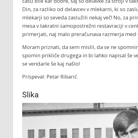
času bile kar dobre, saj so delavke za stroji v 
Din, za razliko od delavcev v mlekarni, ki so zasl
mlekarji so seveda zaslužili nekaj več! No, za pr
mesa v takratni samopostrežni restavraciji v cen
primerjati, naj malo preračunava razmerja med 
Moram priznati, da sem mislil, da se ne spomnim 
spomin prikliče drugega in bi lahko napisal še 
se vendarle še kaj našlo!
Prispeval: Petar Ribarić
Slika