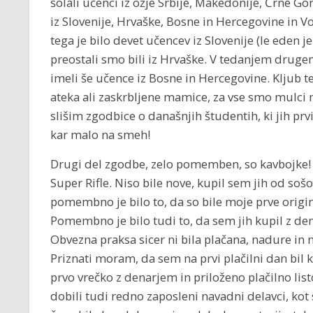
šolali učenci iz ožje Srbije, Makedonije, Črne Go
iz Slovenije, Hrvaške, Bosne in Hercegovine in V
tega je bilo devet učencev iz Slovenije (le eden je b
preostali smo bili iz Hrvaške. V tedanjem drugem
imeli še učence iz Bosne in Hercegovine. Kljub te
ateka ali zaskrbljene mamice, za vse smo mulci 
slišim zgodbice o današnjih študentih, ki jih pr
kar malo na smeh!
Drugi del zgodbe, zelo pomemben, so kavbojke! T
Super Rifle. Niso bile nove, kupil sem jih od sošol
pomembno je bilo to, da so bile moje prve origin
Pomembno je bilo tudi to, da sem jih kupil z den
Obvezna praksa sicer ni bila plačana, nadure in 
Priznati moram, da sem na prvi plačilni dan bil 
prvo vrečko z denarjem in priloženo plačilno list
dobili tudi redno zaposleni navadni delavci, kot 