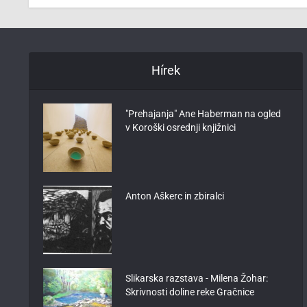
Hírek
"Prehajanja" Ane Haberman na ogled
v Koroški osrednji knjižnici
Anton Aškerc in zbiralci
Slikarska razstava - Milena Žohar:
Skrivnosti doline reke Gračnice