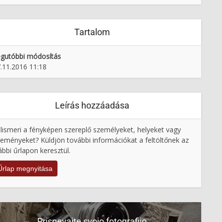
Tartalom
gutóbbi módosítás
.11.2016 11:18
Leírás hozzáadása
lismeri a fényképen szereplő személyeket, helyeket vagy
eményeket? Küldjön további információkat a feltöltőnek az
ábbi űrlapon keresztül.
Űrlap megnyitása
Prispevajte svojo fotografijo