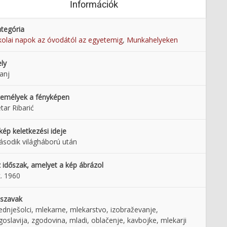
Információk
tegória
kolai napok az óvodától az egyetemig
,
Munkahelyeken
ly
anj
emélyek a fényképen
tar Ribarić
kép keletkezési ideje
sodik világháború után
 időszak, amelyet a kép ábrázol
. 1960
lszavak
ednješolci, mlekarne, mlekarstvo, izobraževanje,
goslavija, zgodovina, mladi, oblačenje, kavbojke, mlekarji