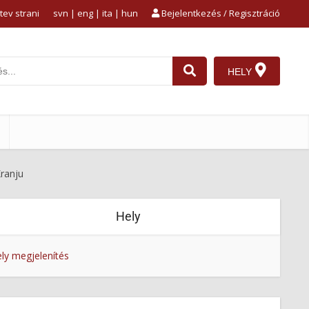
tev strani
svn
|
eng
|
ita
|
hun
Bejelentkezés / Regisztráció
HELY
Kranju
Hely
ly megjelenítés