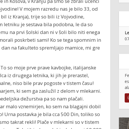
re in Kosova, v Kranju pa smo se zbrali učenci
ojvodine! V mojem razredu nas je bilo 33, od
il iz Kranja), trije so bili iz Vojvodine,
 letniku je sestava bila podobna, le da so
mu na prvi šolski dan ni v šoli bilo niti enega
Le
07
morali poskrbeti sami! Ko se tega spomnim in
vi dan na fakulteto spremljajo mamice, mi gre
o so moje prve prave kavbojke, italijanske
ca iz drugega letnika, ki jih je prerastel,
Fe
es
alne, niso bile prav pogoste v tistem času!
al
arjem, ki sem ga zaslužil z delom v mlekarni.
nedeljska dežurstva pa so nam plačali.
kar malo vznemirjen, ko sem na blagajni dobil
o! Urna postavka je bila cca 500 Din, toliko so
smo takrat rekli! Plače v mlekarni so v tistem