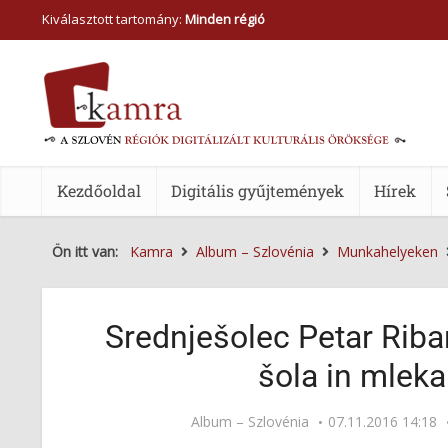
Kiválasztott tartomány:
Minden régió
Kezdőoldal
Digitális gyűjtemények
Hírek
Ön itt van:
Kamra
Album – Szlovénia
Munkahelyeken
Srednješolec Petar Riba
šola in mleka
Album – Szlovénia
07.11.2016 14:18