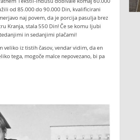
takratnem Tekstil-indusu dobivale komaj 60.000
užili od 85.000 do 90.000 Din, kvalificirani
imerjavo naj povem, da je porcija pasulja brez
tru Kranja, stala 550 Din! Če se komu ljubi
tedanjimi in sedanjimi plačami!
veliko iz tistih časov, vendar vidim, da en
veliko tega, mogoče malce nepovezano, bi pa