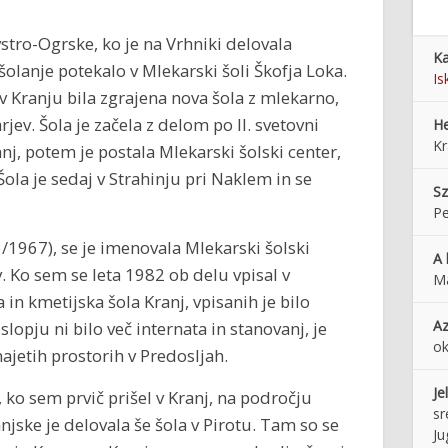
stro-Ogrske, ko je na Vrhniki delovala
Ka
 šolanje potekalo v Mlekarski šoli Škofja Loka.
Is
v Kranju bila zgrajena nova šola z mlekarno,
jev. Šola je začela z delom po II. svetovni
He
Kr
nj, potem je postala Mlekarski šolski center,
ola je sedaj v Strahinju pri Naklem in se
Sz
Pe
66/1967), se je imenovala Mlekarski šolski
A 
. Ko sem se leta 1982 ob delu vpisal v
Má
in kmetijska šola Kranj, vpisanih je bilo
Az
opju ni bilo več internata in stanovanj, je
ok
ajetih prostorih v Predosljah.
Je
 ko sem prvič prišel v Kranj, na področju
sr
anjske je delovala še šola v Pirotu. Tam so se
Ju