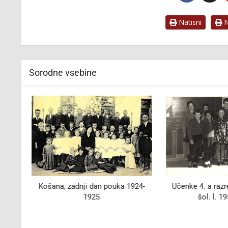
Natisni
Na
Sorodne vsebine
otepu
Košana, zadnji dan pouka 1924-
Učenke 4. a razr
1925
šol. l. 1