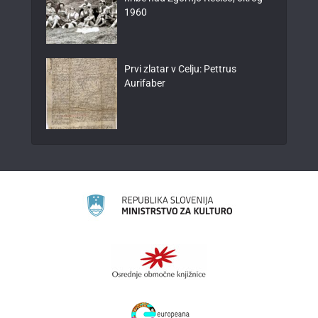
1960
Prvi zlatar v Celju: Pettrus
Aurifaber