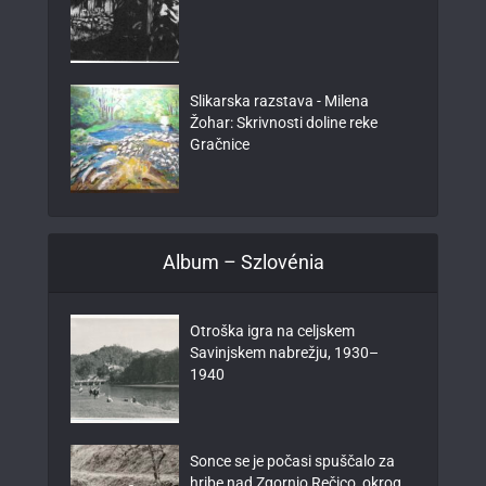
Slikarska razstava - Milena
Žohar: Skrivnosti doline reke
Gračnice
Album – Szlovénia
Otroška igra na celjskem
Savinjskem nabrežju, 1930–
1940
Sonce se je počasi spuščalo za
hribe nad Zgornjo Rečico, okrog