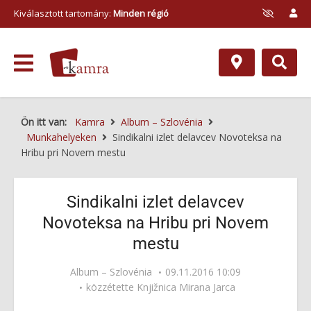
Kiválasztott tartomány:
Minden régió
Ön itt van:
Kamra
Album – Szlovénia
Munkahelyeken
Sindikalni izlet delavcev Novoteksa na
Hribu pri Novem mestu
Sindikalni izlet delavcev
Novoteksa na Hribu pri Novem
mestu
Album – Szlovénia
09.11.2016 10:09
közzétette
Knjižnica Mirana Jarca