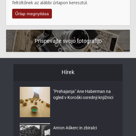
feltöltőnek az alábbi űrlapon keresztül.
Űrlap megnyitása
Prispevajte svojo fotografijo
Hírek
"Prehajanja" Ane Haberman na
ogled v Koroški osrednji knjižnici
Anton Aškerc in zbiralci