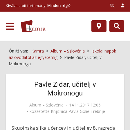
Kiválasztott tartomány:
Minden régió
Ön itt van:
Kamra
Album – Szlovénia
Iskolai napok
az óvodától az egyetemig
Pavle Zidar, učitelj v
Mokronogu
Pavle Zidar, učitelj v
Mokronogu
Album – Szlovénia
14.11.2017 12:05
közzétette
Knjižnica Pavla Golie Trebnje
Skupinska slika učencev in učiteljev 8. razreda