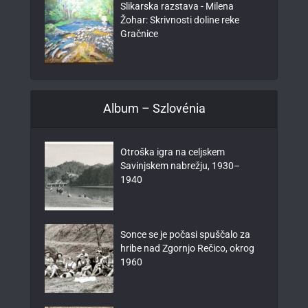
Slikarska razstava - Milena
Žohar: Skrivnosti doline reke
Gračnice
Album – Szlovénia
Otroška igra na celjskem
Savinjskem nabrežju, 1930–
1940
Sonce se je počasi spuščalo za
hribe nad Zgornjo Rečico, okrog
1960