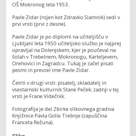
OŠ Mokronog leta 1953.
Pavle Zidar (rojen kot Zdravko Slamnik) sedi v
prvi vrsti (prvi z desne).
Pavle Zidar je po diplomi na učiteljišču v
Ljubljani leta 1950 učiteljsko službo je najprej
opravljal na Dolenjskem, kjer je poučeval na
šolah v Trebelnem, Mokronogu, Karteljevem,
Orehovici in Zagradcu. Tukaj je začel pisati
pesmi in prevzel ime Pavle Zidar.
Četrti v drugi vrsti: pisatelj, skladatelj in
vsestarnski kulturnik Stane Peček; zadnji v tej
vrsti je Frane Videčnik.
Fotografija je del Zbirke slikovnega gradiva
Knjižnice Pavla Golie Trebnje (zapuščina
Franceta Režuna).