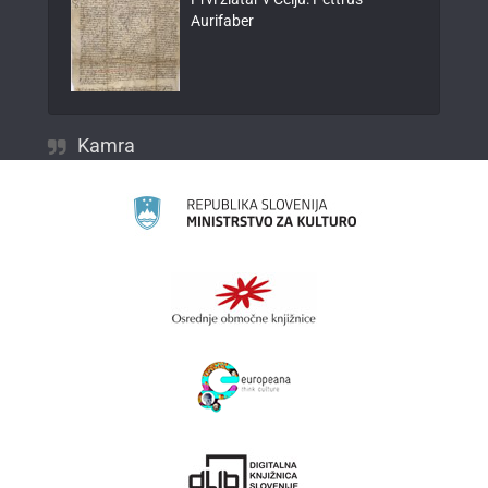
Aurifaber
Kamra