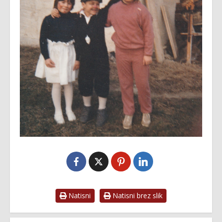
Natisni
Natisni brez slik