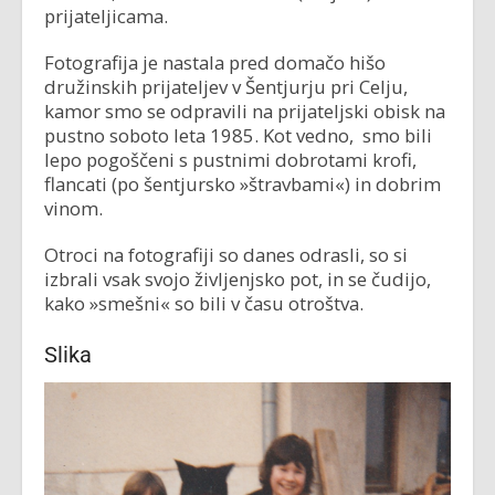
prijateljicama.
Fotografija je nastala pred domačo hišo
družinskih prijateljev v Šentjurju pri Celju,
kamor smo se odpravili na prijateljski obisk na
pustno soboto leta 1985. Kot vedno, smo bili
lepo pogoščeni s pustnimi dobrotami krofi,
flancati (po šentjursko »štravbami«) in dobrim
vinom.
Otroci na fotografiji so danes odrasli, so si
izbrali vsak svojo življenjsko pot, in se čudijo,
kako »smešni« so bili v času otroštva.
Slika