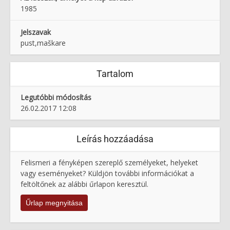
1985
Jelszavak
pust,maškare
Tartalom
Legutóbbi módosítás
26.02.2017 12:08
Leírás hozzáadása
Felismeri a fényképen szereplő személyeket, helyeket
vagy eseményeket? Küldjön további információkat a
feltöltőnek az alábbi űrlapon keresztül.
Űrlap megnyitása