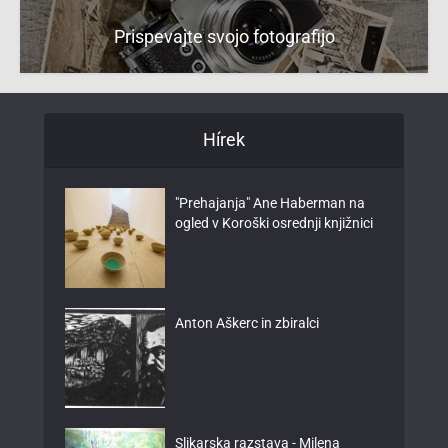
Prispevajte svojo fotografijo
Hírek
"Prehajanja" Ane Haberman na
ogled v Koroški osrednji knjižnici
Anton Aškerc in zbiralci
Slikarska razstava - Milena