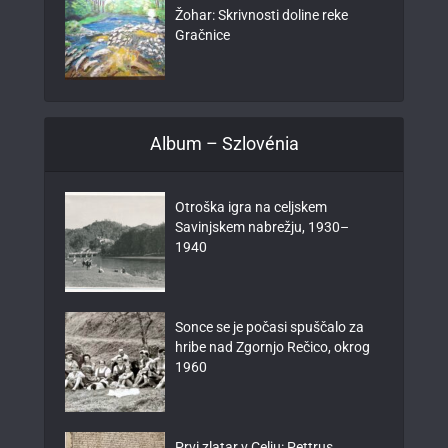
Žohar: Skrivnosti doline reke
Gračnice
Album – Szlovénia
Otroška igra na celjskem
Savinjskem nabrežju, 1930–
1940
Sonce se je počasi spuščalo za
hribe nad Zgornjo Rečico, okrog
1960
Prvi zlatar v Celju: Pettrus