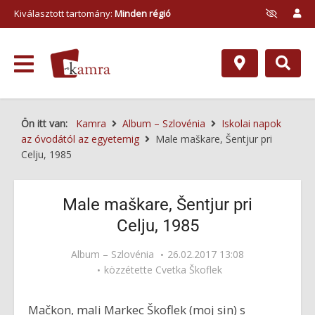
Kiválasztott tartomány:
Minden régió
Ön itt van:
Kamra
Album – Szlovénia
Iskolai napok
az óvodától az egyetemig
Male maškare, Šentjur pri
Celju, 1985
Male maškare, Šentjur pri
Celju, 1985
Album – Szlovénia
26.02.2017 13:08
közzétette
Cvetka Škoflek
Mačkon, mali Markec Škoflek (moj sin) s