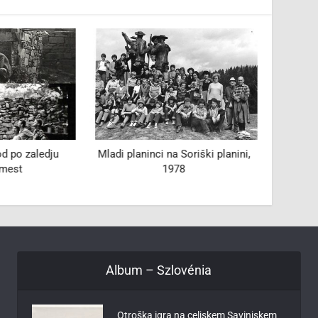
d po zaledju
Mladi planinci na Soriški planini,
Matura
 mest
1978
Album – Szlovénia
Otroška igra na celjskem Savinjskem