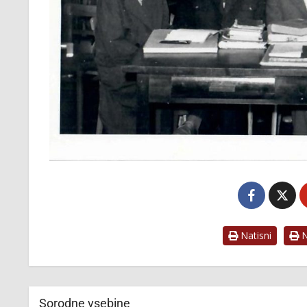
Natisni
Na
Sorodne vsebine