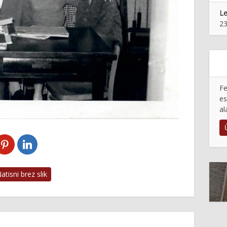
Le
23
Fe
es
al
tisni brez slik