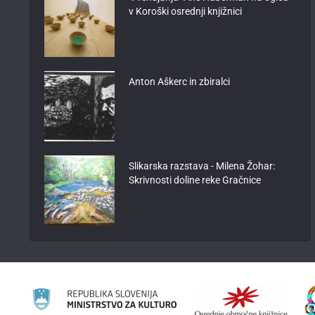
v Koroški osrednji knjižnici
Anton Aškerc in zbiralci
Slikarska razstava - Milena Žohar:
Skrivnosti doline reke Gračnice