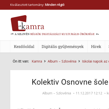
Kiválasztott tartomány:
Minden régió
Kezdőoldal
Digitális gyűjtemények
Hírek
Ön itt van:
Kamra
Album – Szlovénia
Iskolai napok az
Kolektiv Osnovne šole
Album – Szlovénia
11.12.2017 12:12
k