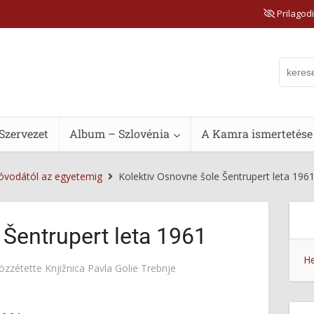
Prilagodi
Szervezet
Album – Szlovénia
A Kamra ismertetése
 óvodától az egyetemig
Kolektiv Osnovne šole Šentrupert leta 196
 Šentrupert leta 1961
He
özzétette
Knjižnica Pavla Golie Trebnje