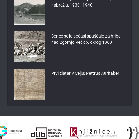
nabrežju, 1930–1940
Sonce se je počasi spuščalo za hribe
nad Zgornjo Rečico, okrog 1960
Prvi zlatar v Celju: Pettrus Aurifaber