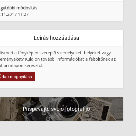
gutóbbi módosítás
.11.2017 11:27
Leírás hozzáadása
lismeri a fényképen szereplő személyeket, helyeket vagy
eményeket? Küldjön további információkat a feltöltőnek az
ábbi űrlapon keresztül.
Űrlap megnyitása
Prispevajte svojo fotografijo