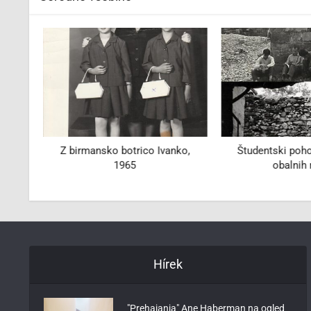
 OŠ
Z birmansko botrico Ivanko,
Študentski poho
1965
obalnih
Hírek
"Prehajanja" Ane Haberman na ogled