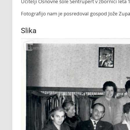
Učitelji Osnovne šole Šentrupert v zbornici leta 
Fotografijo nam je posredoval gospod Jože Zupa
Slika