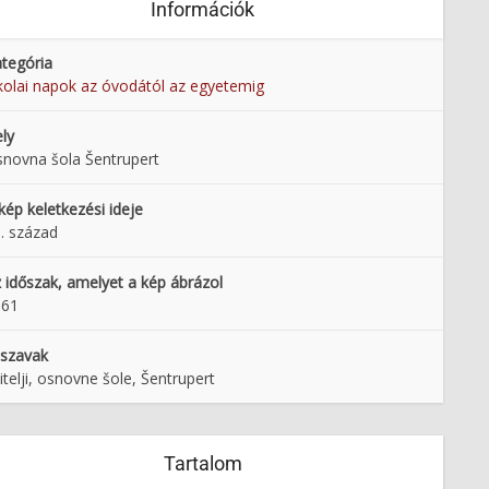
Információk
tegória
kolai napok az óvodától az egyetemig
ly
novna šola Šentrupert
kép keletkezési ideje
. század
 időszak, amelyet a kép ábrázol
961
lszavak
itelji, osnovne šole, Šentrupert
Tartalom