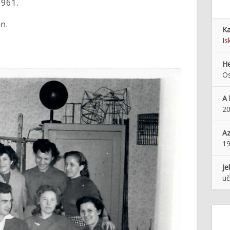
1961.
n.
Ka
Is
He
Os
A 
20
Az
1
Je
uč