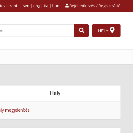
tev strani
svn
|
eng
|
ita
|
hun
Bejelentkezés / Regisztráció
HELY
1
Hely
ly megjelenítés