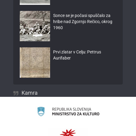
Sonce se je počasi spuščalo za
hribe nad Zgornjo Rečico, okrog
1960
Prvi zlatar v Celju: Pettrus
Aurifaber
Kamra