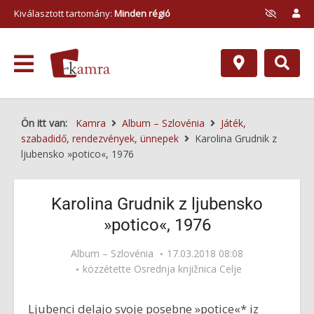
Kiválasztott tartomány:
Minden régió
Ön itt van:
Kamra
Album – Szlovénia
Játék,
szabadidő, rendezvények, ünnepek
Karolina Grudnik z
ljubensko »potico«, 1976
Karolina Grudnik z ljubensko
»potico«, 1976
Album – Szlovénia
17.03.2018 08:08
közzétette
Osrednja knjižnica Celje
Ljubenci delajo svoje posebne »potice«* iz