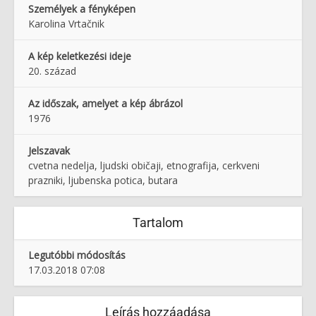
Személyek a fényképen
Karolina Vrtačnik
A kép keletkezési ideje
20. század
Az időszak, amelyet a kép ábrázol
1976
Jelszavak
cvetna nedelja, ljudski običaji, etnografija, cerkveni
prazniki, ljubenska potica, butara
Tartalom
Legutóbbi módosítás
17.03.2018 07:08
Leírás hozzáadása