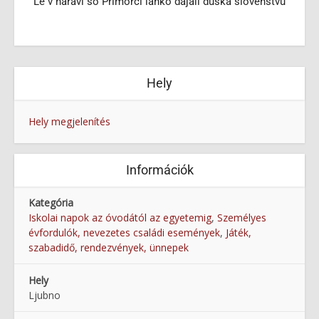
Le v naravi so Primorci lahko dajali duška slovenstvu
Hely
Hely megjelenítés
Információk
Kategória
Iskolai napok az óvodától az egyetemig
,
Személyes
évfordulók, nevezetes családi események
,
Játék,
szabadidő, rendezvények, ünnepek
Hely
Ljubno