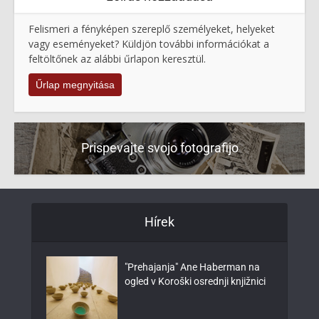
Felismeri a fényképen szereplő személyeket, helyeket
vagy eseményeket? Küldjön további információkat a
feltöltőnek az alábbi űrlapon keresztül.
Űrlap megnyitása
Prispevajte svojo fotografijo
Hírek
"Prehajanja" Ane Haberman na
ogled v Koroški osrednji knjižnici