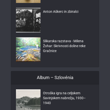
Anton Aškerc in zbiralci
Slikarska razstava - Milena
Žohar: Skrivnosti doline reke
Gračnice
Album – Szlovénia
Otroška igra na celjskem
Savinjskem nabrežju, 1930–
1940