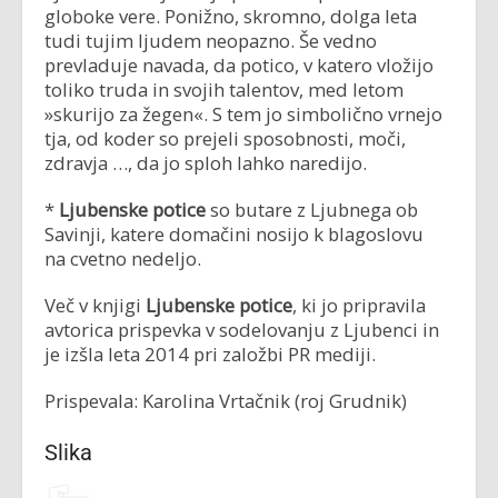
globoke vere. Ponižno, skromno, dolga leta
tudi tujim ljudem neopazno. Še vedno
prevladuje navada, da potico, v katero vložijo
toliko truda in svojih talentov, med letom
»skurijo za žegen«. S tem jo simbolično vrnejo
tja, od koder so prejeli sposobnosti, moči,
zdravja …, da jo sploh lahko naredijo.
*
Ljubenske potice
so butare z Ljubnega ob
Savinji, katere domačini nosijo k blagoslovu
na cvetno nedeljo.
Več v knjigi
Ljubenske potice
, ki jo pripravila
avtorica prispevka v sodelovanju z Ljubenci in
je izšla leta 2014 pri založbi PR mediji.
Prispevala: Karolina Vrtačnik (roj Grudnik)
Slika