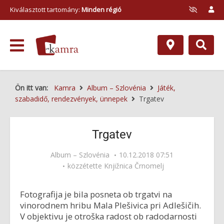
Kiválasztott tartomány:
Minden régió
Ön itt van:
Kamra
Album – Szlovénia
Játék,
szabadidő, rendezvények, ünnepek
Trgatev
Trgatev
Album – Szlovénia
10.12.2018 07:51
közzétette
Knjižnica Črnomelj
Fotografija je bila posneta ob trgatvi na
vinorodnem hribu Mala Plešivica pri Adlešičih.
V objektivu je otroška radost ob radodarnosti