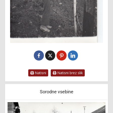
Natisni
Natisni brez slik
Sorodne vsebine