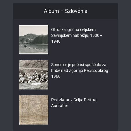
Album – Szlovénia
Otroška igra na celjskem
Savinjskem nabrežju, 1930–
1940
Sonce se je počasi spuščalo za
hribe nad Zgornjo Rečico, okrog
1960
Prvi zlatar v Celju: Pettrus
Aurifaber