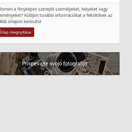
lismeri a fényképen szereplő személyeket, helyeket vagy
eményeket? Küldjön további információkat a feltöltőnek az
ábbi űrlapon keresztül.
Űrlap megnyitása
Prispevajte svojo fotografijo