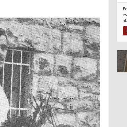
Fe
es
al