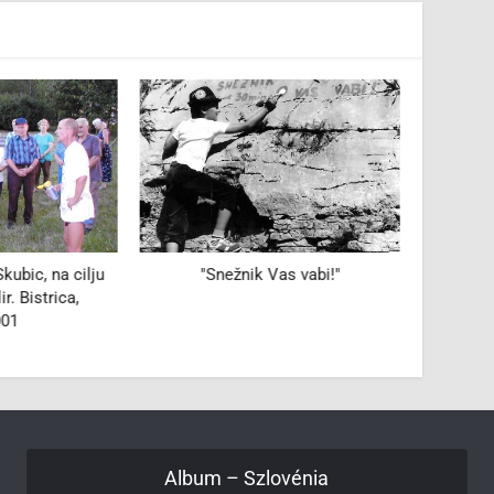
kubic, na cilju
"Snežnik Vas vabi!"
No
ir. Bistrica,
Kladi
001
Re
Album – Szlovénia