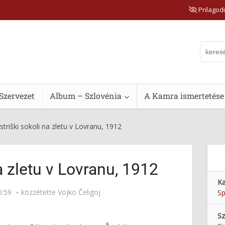
Prilagodi
Szervezet
Album – Szlovénia
A Kamra ismertetése
bistriški sokoli na zletu v Lovranu, 1912
na zletu v Lovranu, 1912
Ka
0:59
közzétette
Vojko Čeligoj
Sp
Sz