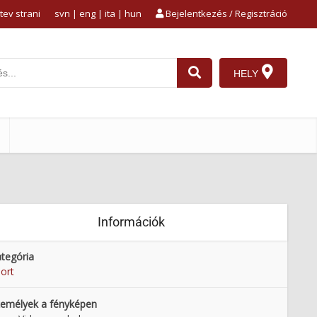
tev strani
svn
|
eng
|
ita
|
hun
Bejelentkezés / Regisztráció
HELY
Információk
tegória
ort
emélyek a fényképen