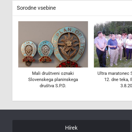
Sorodne vsebine
enis
Mali društveni oznaki
Ultra maratonec S
Slovenskega planinskega
12. dne teka, Il
društva S.P.D.
3.8.2
Hírek