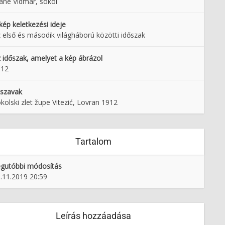
ane Vidmar, sokol
kép keletkezési ideje
 első és második világháború közötti időszak
 időszak, amelyet a kép ábrázol
912
lszavak
kolski zlet župe Vitezić, Lovran 1912
Tartalom
gutóbbi módosítás
.11.2019 20:59
Leírás hozzáadása