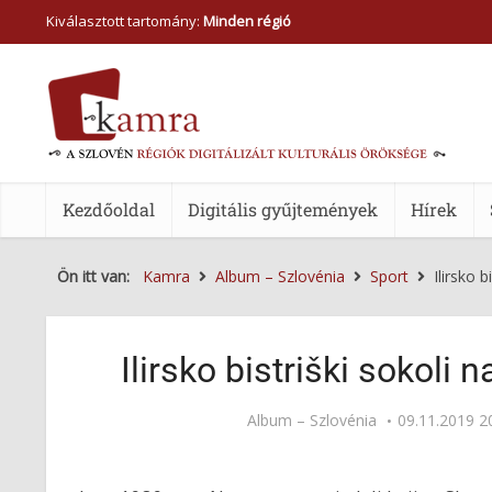
Kiválasztott tartomány:
Minden régió
Kezdőoldal
Digitális gyűjtemények
Hírek
Ön itt van:
Kamra
Album – Szlovénia
Sport
Ilirsko 
Ilirsko bistriški sokoli 
Album – Szlovénia
09.11.2019 2