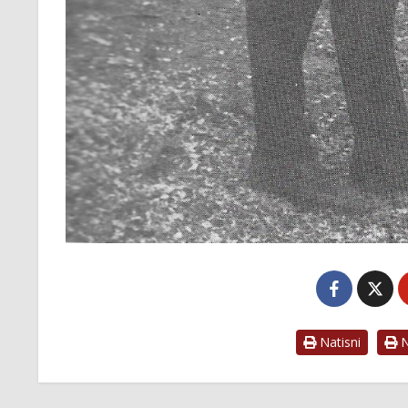
Natisni
Na