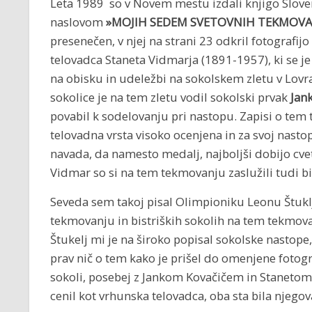
Leta 1989 so v Novem mestu izdali knjigo Slove
naslovom
»MOJIH SEDEM SVETOVNIH TEKMOVA
presenečen, v njej na strani 23 odkril fotografi
telovadca Staneta Vidmarja (1891-1957), ki se je
na obisku in udeležbi na sokolskem zletu v Lovra
sokolice je na tem zletu vodil sokolski prvak
Jan
povabil k sodelovanju pri nastopu. Zapisi o tem
telovadna vrsta visoko ocenjena in za svoj nastop
navada, da namesto medalj, najboljši dobijo cvetn
Vidmar so si na tem tekmovanju zaslužili tudi bis
Seveda sem takoj pisal Olimpioniku Leonu Štuklj
tekmovanju in bistriških sokolih na tem tekmova
Štukelj mi je na široko popisal sokolske nastope, 
prav nič o tem kako je prišel do omenjene fotogra
sokoli, posebej z Jankom Kovačičem in Stanetom
cenil kot vrhunska telovadca, oba sta bila njegov