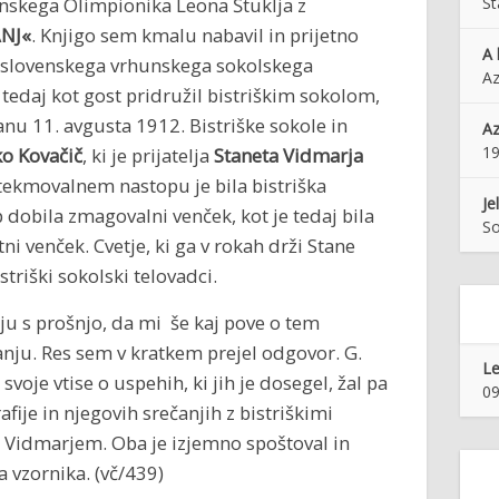
nskega Olimpionika Leona Štuklja z
St
NJ«
. Knjigo sem kmalu nabavil in prijetno
A 
jo slovenskega vrhunskega sokolskega
Az
 tedaj kot gost pridružil bistriškim sokolom,
nu 11. avgusta 1912. Bistriške sokole in
Az
1
ko Kovačič
, ki je prijatelja
Staneta Vidmarja
 tekmovalnem nastopu je bila bistriška
Je
 dobila zmagovalni venček, kot je tedaj bila
So
i venček. Cvetje, ki ga v rokah drži Stane
triški sokolski telovadci.
u s prošnjo, da mi še kaj pove o tem
nju. Res sem v kratkem prejel odgovor. G.
Le
svoje vtise o uspehih, ki jih je dosegel, žal pa
09
fije in njegovih srečanjih z bistriškimi
 Vidmarjem. Oba je izjemno spoštoval in
a vzornika. (vč/439)