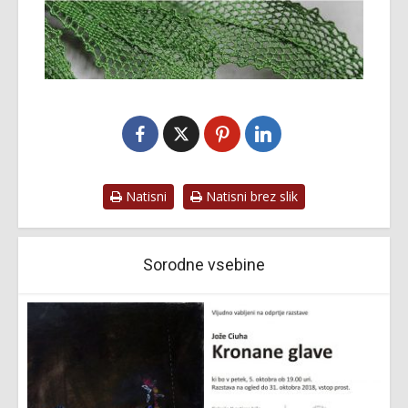
Natisni
Natisni brez slik
Sorodne vsebine