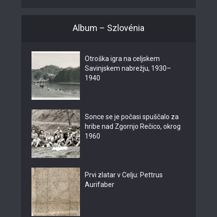
Album – Szlovénia
Otroška igra na celjskem
Savinjskem nabrežju, 1930–
1940
Sonce se je počasi spuščalo za
hribe nad Zgornjo Rečico, okrog
1960
Prvi zlatar v Celju: Pettrus
Aurifaber