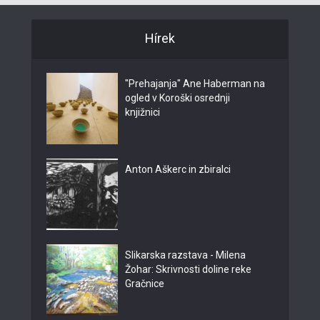
Hírek
"Prehajanja" Ane Haberman na
ogled v Koroški osrednji
knjižnici
Anton Aškerc in zbiralci
Slikarska razstava - Milena
Žohar: Skrivnosti doline reke
Gračnice