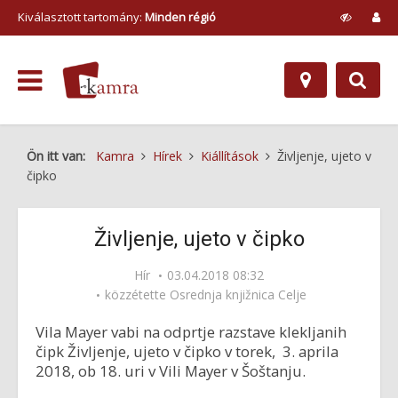
Kiválasztott tartomány:
Minden régió
Ön itt van:
Kamra
Hírek
Kiállítások
Življenje, ujeto v
čipko
Življenje, ujeto v čipko
Hír
03.04.2018 08:32
közzétette
Osrednja knjižnica Celje
Vila Mayer vabi na odprtje razstave klekljanih
čipk Življenje, ujeto v čipko v torek, 3. aprila
2018, ob 18. uri v Vili Mayer v Šoštanju.