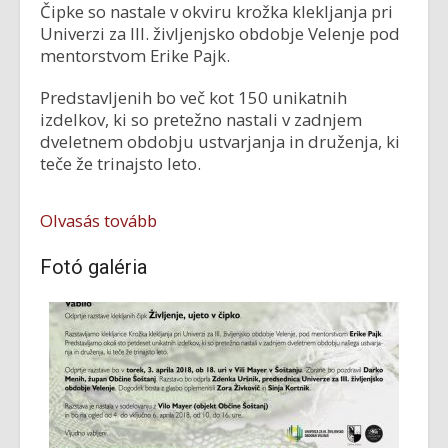
Čipke so nastale v okviru krožka klekljanja pri
Univerzi za III. življenjsko obdobje Velenje pod
mentorstvom Erike Pajk.
Predstavljenih bo več kot 150 unikatnih
izdelkov, ki so pretežno nastali v zadnjem
dveletnem obdobju ustvarjanja in druženja, ki
teče že trinajsto leto.
Olvasás tovább
Fotó galéria