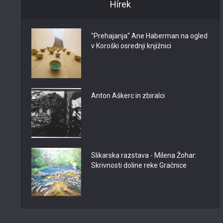
Hírek
"Prehajanja" Ane Haberman na ogled
v Koroški osrednji knjižnici
Anton Aškerc in zbiralci
Slikarska razstava - Milena Žohar:
Skrivnosti doline reke Gračnice