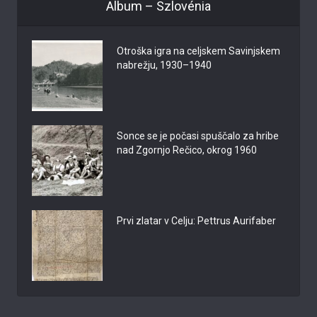
Album – Szlovénia
Otroška igra na celjskem Savinjskem
nabrežju, 1930–1940
Sonce se je počasi spuščalo za hribe
nad Zgornjo Rečico, okrog 1960
Prvi zlatar v Celju: Pettrus Aurifaber