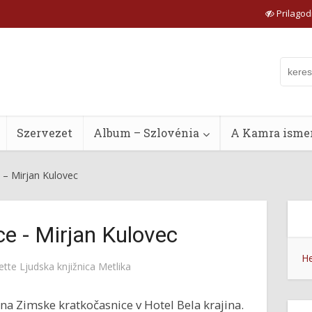
Prilagodi
Szervezet
Album – Szlovénia
A Kamra ismer
 – Mirjan Kulovec
e - Mirjan Kulovec
He
ette
Ljudska knjižnica Metlika
i na Zimske kratkočasnice v Hotel Bela krajina.