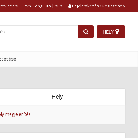
tev strani
svn
|
eng
|
ita
|
hun
Bejelentkezés / Regisztráció
HELY
tetése
Hely
ly megjelenítés