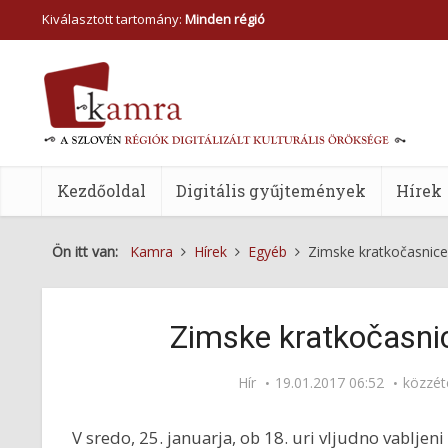
Kiválasztott tartomány:
Minden régió
Kezdőoldal
Digitális gyűjtemények
Hírek
Ön itt van:
Kamra
Hírek
Egyéb
Zimske kratkočasnice
Zimske kratkočasnic
Hír
19.01.2017 06:52
közzét
V sredo, 25. januarja, ob 18. uri vljudno vabljen