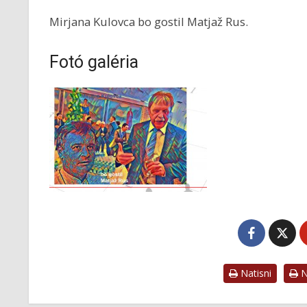
Mirjana Kulovca bo gostil Matjaž Rus.
Fotó galéria
Natisni
Na