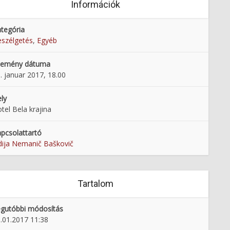
Információk
tegória
szélgetés
,
Egyéb
semény dátuma
. januar 2017, 18.00
ly
tel Bela krajina
pcsolattartó
dija Nemanič Baškovič
Tartalom
gutóbbi módosítás
.01.2017 11:38