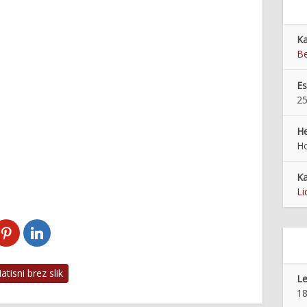
Ka
Be
E
25
He
Ho
Ka
Li
tisni brez slik
Le
18