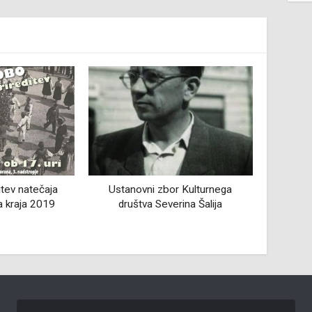
itev natečaja
Ustanovni zbor Kulturnega
Liter
 kraja 2019
društva Severina Šalija
sp