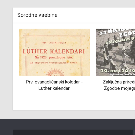
Sorodne vsebine
rze v
Prvi evangeličanski koledar -
Zaključna prired
kom
Luther kalendari
Zgodbe mojega