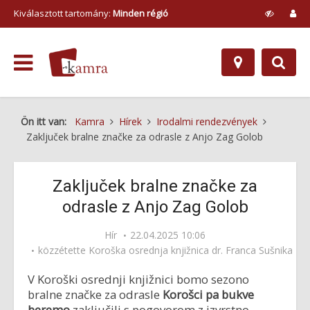
Kiválasztott tartomány:
Minden régió
Ön itt van:
Kamra
Hírek
Irodalmi rendezvények
Zaključek bralne značke za odrasle z Anjo Zag Golob
Zaključek bralne značke za
odrasle z Anjo Zag Golob
Hír
22.04.2025 10:06
közzétette
Koroška osrednja knjižnica dr. Franca Sušnika
V Koroški osrednji knjižnici bomo sezono
bralne značke za odrasle
Korošci pa bukve
beremo
zaključili s pogovorom z izvrstno