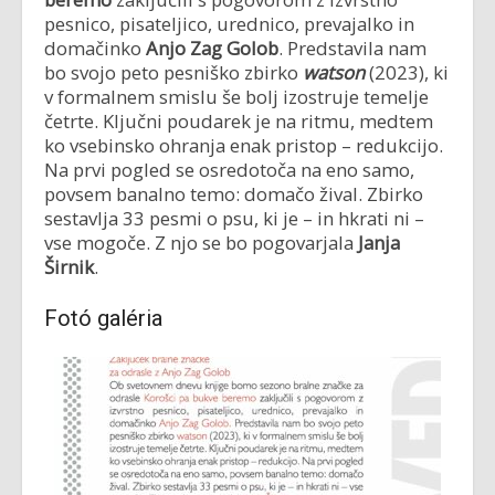
pesnico, pisateljico, urednico, prevajalko in
domačinko
Anjo Zag Golob
. Predstavila nam
bo svojo peto pesniško zbirko
watson
(2023), ki
v formalnem smislu še bolj izostruje temelje
četrte. Ključni poudarek je na ritmu, medtem
ko vsebinsko ohranja enak pristop – redukcijo.
Na prvi pogled se osredotoča na eno samo,
povsem banalno temo: domačo žival. Zbirko
sestavlja 33 pesmi o psu, ki je – in hkrati ni –
vse mogoče. Z njo se bo pogovarjala
Janja
Širnik
.
Fotó galéria