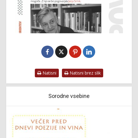
Natisni
Natisni brez slik
Sorodne vsebine