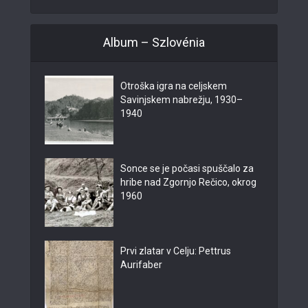
Album – Szlovénia
Otroška igra na celjskem
Savinjskem nabrežju, 1930–
1940
Sonce se je počasi spuščalo za
hribe nad Zgornjo Rečico, okrog
1960
Prvi zlatar v Celju: Pettrus
Aurifaber