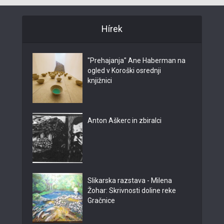
Hírek
"Prehajanja" Ane Haberman na
ogled v Koroški osrednji
knjižnici
Anton Aškerc in zbiralci
Slikarska razstava - Milena
Žohar: Skrivnosti doline reke
Gračnice