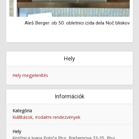
Aleš Berger: ob 50. obletnici izida dela Noč bliskov
Hely
Hely megjelenítés
Információk
Kategória
Kiállítások
,
Irodalmi rendezvények
Hely
Knjižnica Ivana Potrča Ptuj, Prešernova 33-35, Ptuj