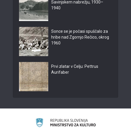
Savinjskem nabrežju, 1930–
1940
Sonce se je počasi spuščalo za
hribe nad Zgornjo Rečico, okrog
1960
Prvi zlatar v Celju: Pettrus
Aurifaber