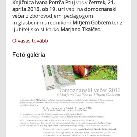
Knjižnica Ivana Potrča Ptuj
vas v
četrtek, 21.
aprila 2016, ob 19. uri
vabi na
domoznanski
večer
z zborovodjem, pedagogom
in glasbenim urednikom
Mitjem Gobcem
ter z
ljubiteljsko slikarko
Marjano Tkalčec
.
Olvasás tovább
Fotó galéria