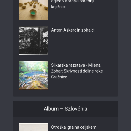
ogled v Koroški osrednji
knjižnici
Anton Aškerc in zbiralci
Slikarska razstava - Milena
Žohar: Skrivnosti doline reke
Gračnice
Album – Szlovénia
Otroška igra na celjskem