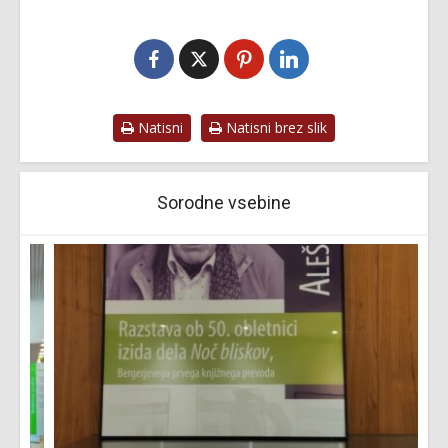
Natisni
Natisni brez slik
Sorodne vsebine