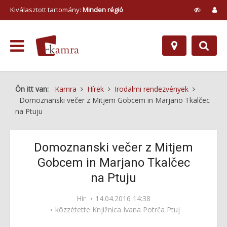
Kiválasztott tartomány:
Minden régió
Ön itt van:
Kamra
Hírek
Irodalmi rendezvények
Domoznanski večer z Mitjem Gobcem in Marjano Tkalčec
na Ptuju
Domoznanski večer z Mitjem
Gobcem in Marjano Tkalčec
na Ptuju
Hír
14.04.2016 14:38
közzétette
Knjižnica Ivana Potrča Ptuj