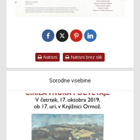
Natisni
Natisni brez slik
Sorodne vsebine