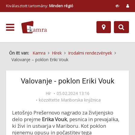
Kiválasztott tartomány:
Minden régió
Ön itt van:
Kamra
Hírek
Irodalmi rendezvények
Valovanje – poklon Eriki Vouk
Valovanje - poklon Eriki Vouk
Hír
05.02.2024 13:16
közzétette
Mariborska knjižnica
Letošnjo Prešernovo nagrado za življenjsko
delo prejme
Erika Vouk
, pesnica in prevajalka,
ki živi in ustvarja v Mariboru. Kot poklon
njenemu opusu in počastitev tega