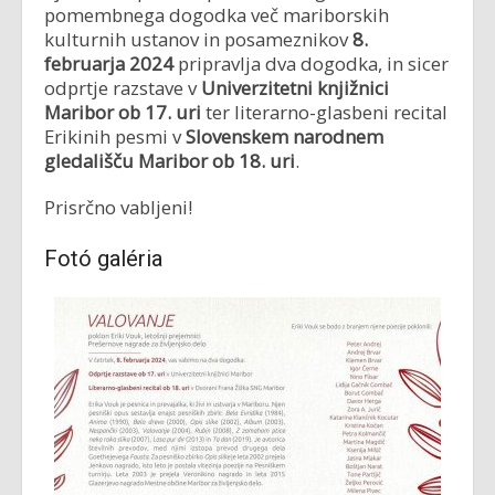
pomembnega dogodka več mariborskih
kulturnih ustanov in posameznikov
8.
februarja 2024
pripravlja dva dogodka, in sicer
odprtje razstave v
Univerzitetni knjižnici
Maribor ob 17. uri
ter literarno-glasbeni recital
Erikinih pesmi v
Slovenskem narodnem
gledališču Maribor ob 18. uri
.
Prisrčno vabljeni!
Fotó galéria