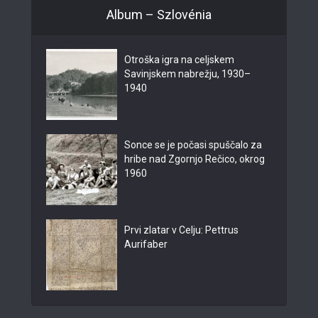
Album – Szlovénia
Otroška igra na celjskem
Savinjskem nabrežju, 1930–
1940
Sonce se je počasi spuščalo za
hribe nad Zgornjo Rečico, okrog
1960
Prvi zlatar v Celju: Pettrus
Aurifaber