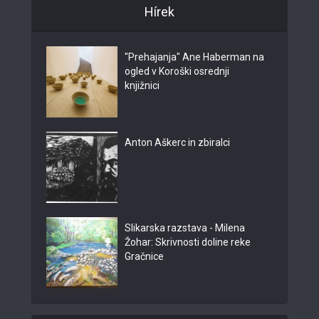
Hírek
"Prehajanja" Ane Haberman na
ogled v Koroški osrednji
knjižnici
Anton Aškerc in zbiralci
Slikarska razstava - Milena
Žohar: Skrivnosti doline reke
Gračnice