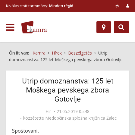
Kiválasztott tartomány:
Minden régió
Ön itt van:
Kamra
Hírek
Beszélgetés
Utrip
domoznanstva: 125 let Moškega pevskega zbora Gotovlje
Utrip domoznanstva: 125 let
Moškega pevskega zbora
Gotovlje
Hír
21.05.2019 05:48
közzétette
Medobčinska splošna knjižnica Žalec
Spoštovani,