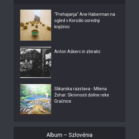
"Prehajanja" Ane Haberman na
ogled v Koroški osrednji
knjižnici
Anton Aškerc in zbiralci
Slikarska razstava - Milena
Žohar: Skrivnosti doline reke
Gračnice
Album – Szlovénia