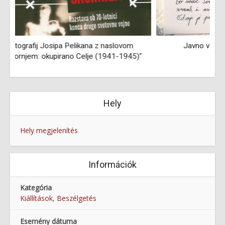
Javno vodenje po občasni razstavi znamk
"
Hely
Hely megjelenítés
Információk
Kategória
Kiállítások
,
Beszélgetés
Esemény dátuma