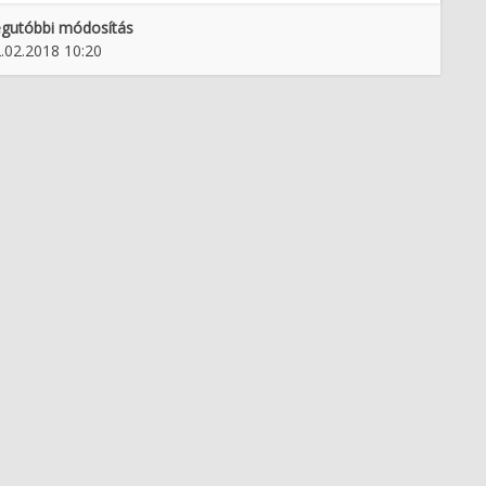
gutóbbi módosítás
.02.2018 10:20
bujeni spomini v Železarskem
Kako smo na Jesenicah
muzeju Štore na Teharjah
doživljali osamosvajanje
Slovenije