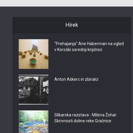
Hírek
"Prehajanja" Ane Haberman na ogled
v Koroški osrednji knjižnici
Anton Aškerc in zbiralci
Slikarska razstava - Milena Žohar:
Skrivnosti doline reke Gračnice