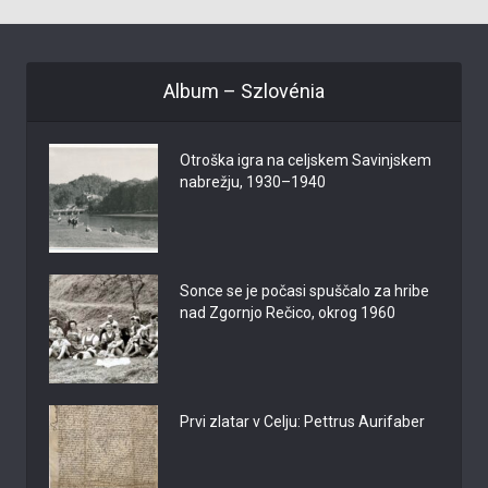
Album – Szlovénia
Otroška igra na celjskem Savinjskem
nabrežju, 1930–1940
Sonce se je počasi spuščalo za hribe
nad Zgornjo Rečico, okrog 1960
Prvi zlatar v Celju: Pettrus Aurifaber