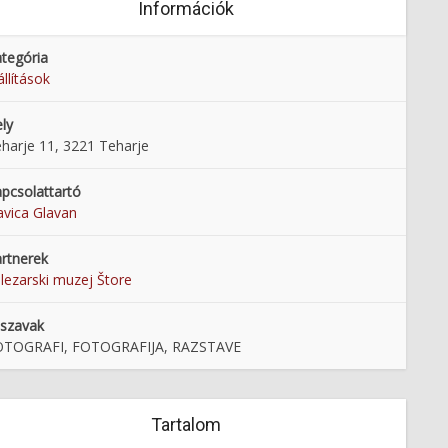
Információk
tegória
állítások
ly
harje 11, 3221 Teharje
pcsolattartó
avica Glavan
rtnerek
lezarski muzej Štore
lszavak
OTOGRAFI, FOTOGRAFIJA, RAZSTAVE
Tartalom