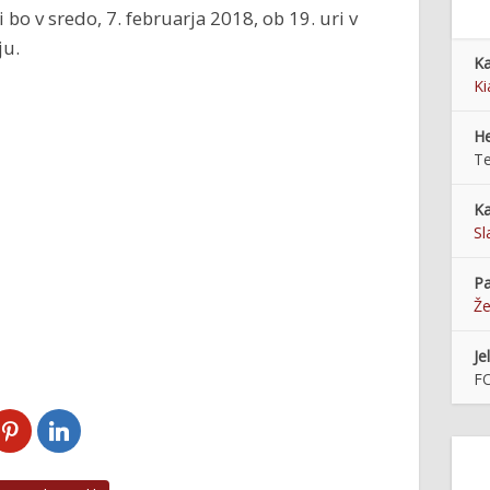
 bo v sredo, 7. februarja 2018, ob 19. uri v
ju.
Ka
Ki
He
Te
Ka
Sl
Pa
Že
Je
F