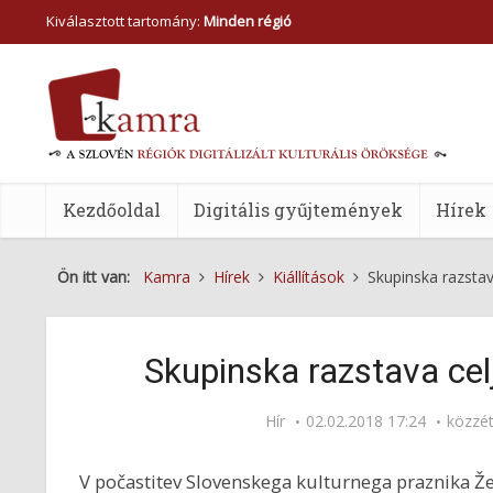
Kiválasztott tartomány:
Minden régió
Kezdőoldal
Digitális gyűjtemények
Hírek
Ön itt van:
Kamra
Hírek
Kiállítások
Skupinska razstav
Skupinska razstava cel
Hír
02.02.2018 17:24
közzé
V počastitev Slovenskega kulturnega praznika Že