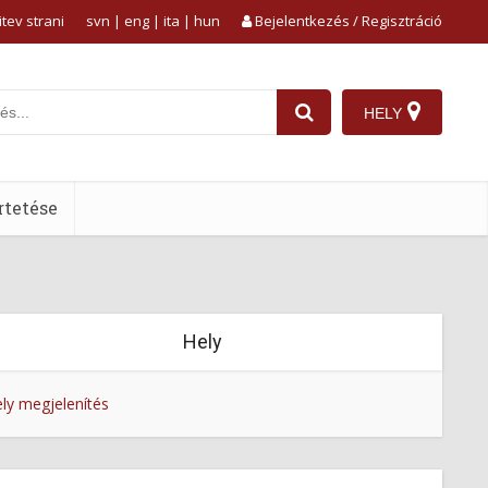
tev strani
svn
|
eng
|
ita
|
hun
Bejelentkezés / Regisztráció
HELY
tetése
Hely
ly megjelenítés