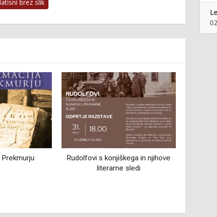
tisni brez slik
Le
02
 konjiškega in njihove
Razstava Marijana Mirta in Irene
O
terarne sledi
Gajser