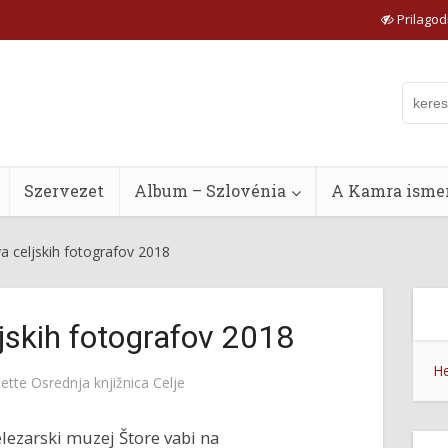
Prilagodi
Szervezet
Album – Szlovénia
A Kamra ismer
a celjskih fotografov 2018
jskih fotografov 2018
He
tette
Osrednja knjižnica Celje
lezarski muzej Štore vabi na