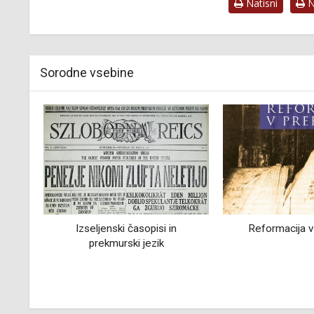
Natisni
Na
Sorodne vsebine
pisi in
Reformacija v Prekmurju
Rudolfovi s
zik
li