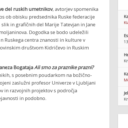
ave del ruskih umetnikov
, avtorjev spomenika
 letos ob obisku predsednika Ruske federacije
Ka
Ki
 slik in grafičnih del Marije Tatevjan in Jane
Smoljaninova. Dogodka se bodo udeležili
E
in Ruskega centra znanosti in kulture v
13
odovinskim društvom Kidričevo in Ruskim
He
Kn
 Janeza Bogataja
Ali smo za praznike prazni?
Ka
znikih, s posebnim poudarkom na božično-
Me
ojeni zaslužni profesor Univerze v Ljubljani
kov in razvojnih projektov s področja
Je
ejavnosti in podobno.
Kn