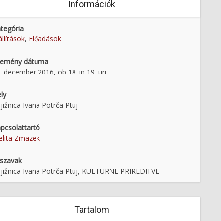
Információk
tegória
állítások
,
Előadások
semény dátuma
. december 2016, ob 18. in 19. uri
ly
jižnica Ivana Potrča Ptuj
pcsolattartó
lita Zmazek
lszavak
jižnica Ivana Potrča Ptuj, KULTURNE PRIREDITVE
Tartalom