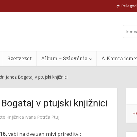
Prilagodi
Szervezet
Album – Szlovénia
A Kamra ismer
dr. Janez Bogataj v ptujski knjižnici
Bogataj v ptujski knjižnici
He
tte
Knjižnica Ivana Potrča Ptuj
016,
vabi na dve zanimivi prireditvi: