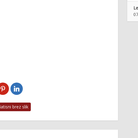
Le
07
tisni brez slik