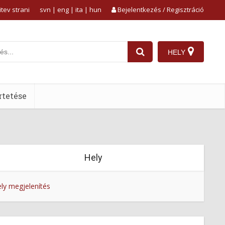
tev strani
svn
|
eng
|
ita
|
hun
Bejelentkezés / Regisztráció
HELY
tetése
Hely
ly megjelenítés