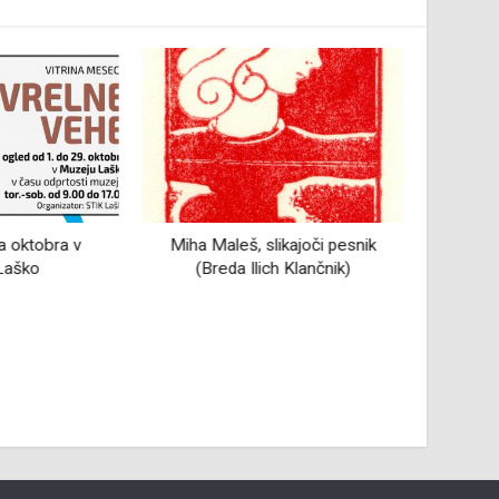
a oktobra v
Miha Maleš, slikajoči pesnik
Laško
(Breda Ilich Klančnik)
Življ