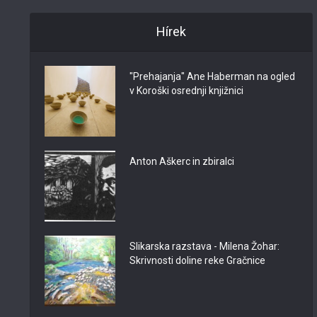
Hírek
"Prehajanja" Ane Haberman na ogled
v Koroški osrednji knjižnici
Anton Aškerc in zbiralci
Slikarska razstava - Milena Žohar:
Skrivnosti doline reke Gračnice