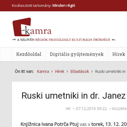
Kiválasztott tartomány:
Minden régió
Kezdőoldal
Digitális gyűjtemények
Hírek
Ön itt van:
Kamra
Hírek
Előadások
Ruski umetniki in 
Ruski umetniki in dr. Janez 
Hír
07.12.2016 09:22
közzéte
Knjižnica Ivana Potrča Ptuj
vas v
torek, 13. 12. 2