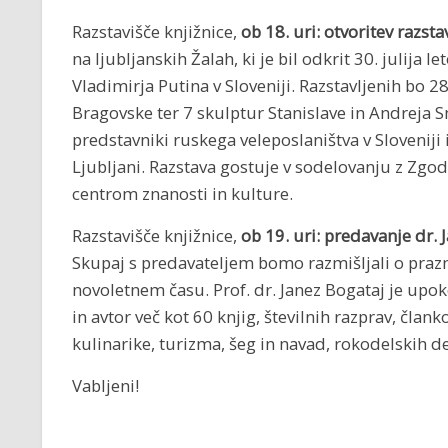
Razstavišče knjižnice,
ob 18. uri: otvoritev razst
na ljubljanskih Žalah, ki je bil odkrit 30. julija
Vladimirja Putina v Sloveniji. Razstavljenih bo 28
Bragovske ter 7 skulptur Stanislave in Andreja 
predstavniki ruskega veleposlaništva v Sloveniji 
Ljubljani. Razstava gostuje v sodelovanju z Zg
centrom znanosti in kulture.
Razstavišče knjižnice,
ob 19. uri: predavanje dr.
Skupaj s predavateljem bomo razmišljali o pra
novoletnem času. Prof. dr. Janez Bogataj je upok
in avtor več kot 60 knjig, številnih razprav, član
kulinarike, turizma, šeg in navad, rokodelskih d
Vabljeni!