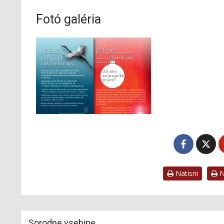
Fotó galéria
Natisni
Na
Sorodne vsebine