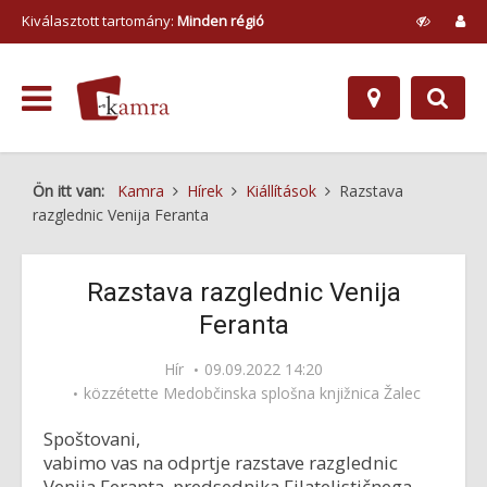
Kiválasztott tartomány:
Minden régió
Ön itt van:
Kamra
Hírek
Kiállítások
Razstava
razglednic Venija Feranta
Razstava razglednic Venija
Feranta
Hír
09.09.2022 14:20
közzétette
Medobčinska splošna knjižnica Žalec
Spoštovani,
vabimo vas na odprtje razstave razglednic
Venija Feranta, predsednika Filatelističnega