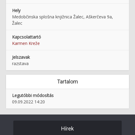
Hely
Medobčinska splošna knjižnica Žalec, Aškerčeva 9a,
Žalec
Kapcsolattartó
Karmen Kreže
Jelszavak
razstava
Tartalom
Legutóbbi módosítás
09.09.2022 14:20
Hírek