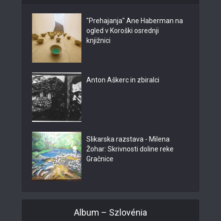
"Prehajanja" Ane Haberman na
ogled v Koroški osrednji
knjižnici
Anton Aškerc in zbiralci
Slikarska razstava - Milena
Žohar: Skrivnosti doline reke
Gračnice
Album – Szlovénia