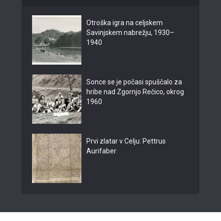
Otroška igra na celjskem
Savinjskem nabrežju, 1930–
1940
Sonce se je počasi spuščalo za
hribe nad Zgornjo Rečico, okrog
1960
Prvi zlatar v Celju: Pettrus
Aurifaber