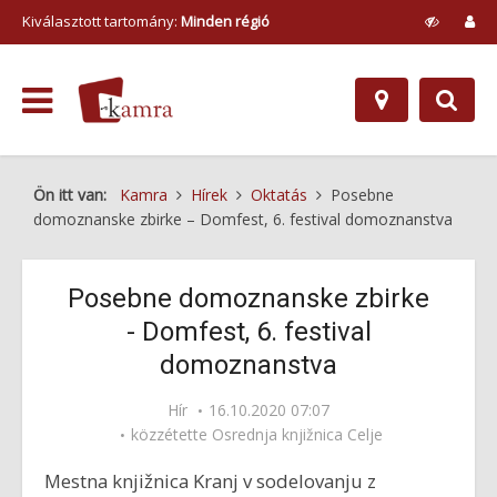
Kiválasztott tartomány:
Minden régió
Ön itt van:
Kamra
Hírek
Oktatás
Posebne
domoznanske zbirke – Domfest, 6. festival domoznanstva
Posebne domoznanske zbirke
- Domfest, 6. festival
domoznanstva
Hír
16.10.2020 07:07
közzétette
Osrednja knjižnica Celje
Mestna knjižnica Kranj v sodelovanju z