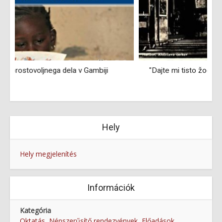
"Dajte mi tisto žogo!" - sprehod Iz knjižnice v mesto
Hely
Hely megjelenítés
Információk
Kategória
Oktatás
,
Népszerűsítő rendezvények
,
Előadások