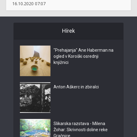
16.10.2020 07:07
Hírek
"Prehajanja" Ane Haberman na
ogled v Koroški osrednji
knjižnici
Anton Aškerc in zbiralci
Slikarska razstava - Milena
Žohar: Skrivnosti doline reke
Gračnice