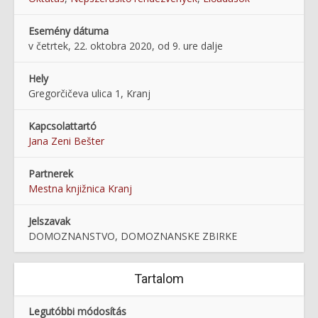
Esemény dátuma
v četrtek, 22. oktobra 2020, od 9. ure dalje
Hely
Gregorčičeva ulica 1, Kranj
Kapcsolattartó
Jana Zeni Bešter
Partnerek
Mestna knjižnica Kranj
Jelszavak
DOMOZNANSTVO, DOMOZNANSKE ZBIRKE
Tartalom
Legutóbbi módosítás