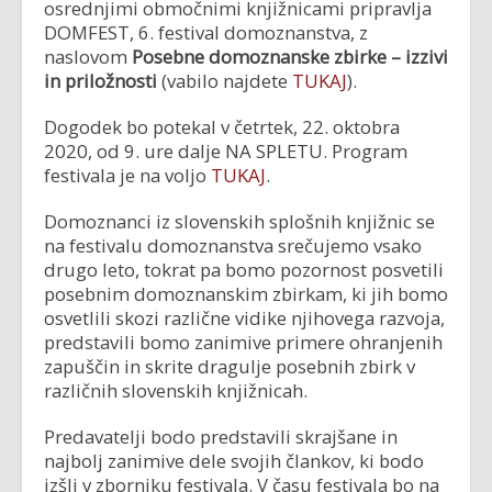
osrednjimi območnimi knjižnicami pripravlja
DOMFEST, 6. festival domoznanstva, z
naslovom
Posebne domoznanske zbirke – izzivi
in priložnosti
(vabilo najdete
TUKAJ
).
Dogodek bo potekal v četrtek, 22. oktobra
2020, od 9. ure dalje NA SPLETU. Program
festivala je na voljo
TUKAJ
.
Domoznanci iz slovenskih splošnih knjižnic se
na festivalu domoznanstva srečujemo vsako
drugo leto, tokrat pa bomo pozornost posvetili
posebnim domoznanskim zbirkam, ki jih bomo
osvetlili skozi različne vidike njihovega razvoja,
predstavili bomo zanimive primere ohranjenih
zapuščin in skrite dragulje posebnih zbirk v
različnih slovenskih knjižnicah.
Predavatelji bodo predstavili skrajšane in
najbolj zanimive dele svojih člankov, ki bodo
izšli v zborniku festivala. V času festivala bo na