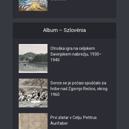
Album – Szlovénia
Otroška igra na celjskem
Savinjskem nabrežju, 1930–
1940
Sonce se je počasi spuščalo za
hribe nad Zgornjo Rečico, okrog
1960
Prvi zlatar v Celju: Pettrus
Aurifaber