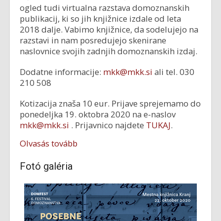
ogled tudi virtualna razstava domoznanskih
publikacij, ki so jih knjižnice izdale od leta
2018 dalje. Vabimo knjižnice, da sodelujejo na
razstavi in nam posredujejo skenirane
naslovnice svojih zadnjih domoznanskih izdaj.
Dodatne informacije:
mkk@mkk.si
ali tel. 030
210 508
Kotizacija znaša 10 eur. Prijave sprejemamo do
ponedeljka 19. oktobra 2020 na e-naslov
mkk@mkk.si
. Prijavnico najdete
TUKAJ
.
Olvasás tovább
Fotó galéria