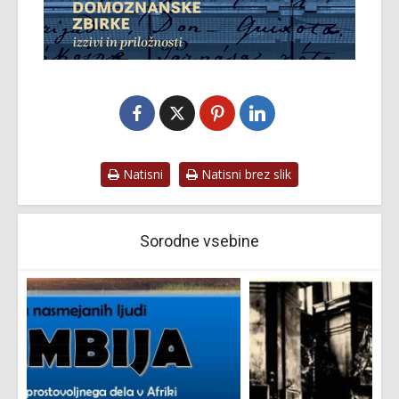
Natisni
Natisni brez slik
Sorodne vsebine