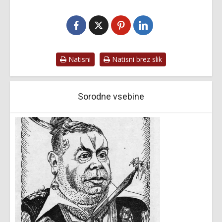
Natisni
Natisni brez slik
Sorodne vsebine