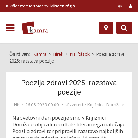
Kiválasztott tartomány:
Minden régió
Ön itt van:
Kamra
Hírek
Kiállítások
Poezija zdravi
2025: razstava poezije
Poezija zdravi 2025: razstava
poezije
Hír
26.03.2025 00:00
közzétette
Knjižnica Domžale
Na svetovni dan poezije smo v Knjižnici
Domžale objavili rezultate literarnega natečaja
Poezija zdravi ter pripravili razstavo najboljših
pesmi vseh avtorjev natečaja, ki smo jih