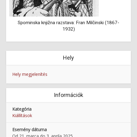
Spominska knjižna razstava: Fran Milčinski (1867-
1932)
Hely
Hely megjelenítés
Információk
Kategória
Kiállítások
Esemény dátuma
Od 21. marca do 3. aprila 2025