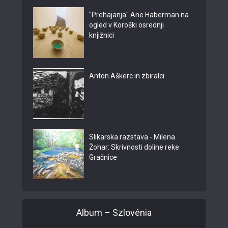
"Prehajanja" Ane Haberman na
ogled v Koroški osrednji
knjižnici
Anton Aškerc in zbiralci
Slikarska razstava - Milena
Žohar: Skrivnosti doline reke
Gračnice
Album – Szlovénia