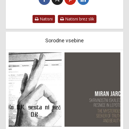
Natisni
Natisni brez slik
Sorodne vsebine