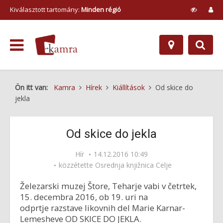
Kiválasztott tartomány:
Minden régió
Ön itt van:
Kamra
Hírek
Kiállítások
Od skice do
jekla
Od skice do jekla
Hír
14.12.2016 10:49
közzétette
Osrednja knjižnica Celje
Železarski muzej Štore, Teharje vabi v četrtek,
15. decembra 2016, ob 19. uri na
odprtje razstave likovnih del Marie Karnar-
Lemesheve OD SKICE DO JEKLA.