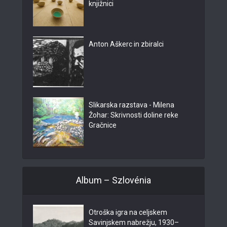
knjižnici
Anton Aškerc in zbiralci
Slikarska razstava - Milena
Žohar: Skrivnosti doline reke
Gračnice
Album – Szlovénia
Otroška igra na celjskem
Savinjskem nabrežju, 1930–