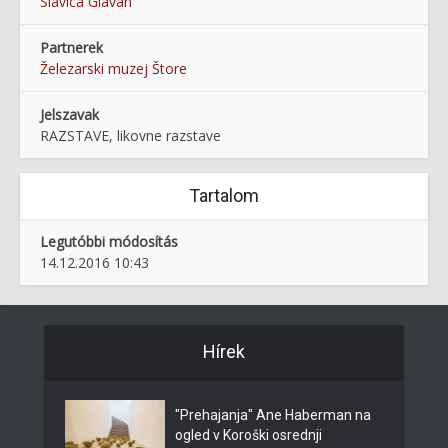
Slavica Glavan
Partnerek
Železarski muzej Štore
Jelszavak
RAZSTAVE, likovne razstave
Tartalom
Legutóbbi módosítás
14.12.2016 10:43
Hírek
"Prehajanja" Ane Haberman na
ogled v Koroški osrednji