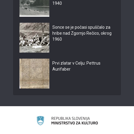
1940
Sonce se je počasi spuščalo za
hribe nad Zgornjo Rečico, okrog
1960
Prvi zlatar v Celju: Pettrus
Aurifaber